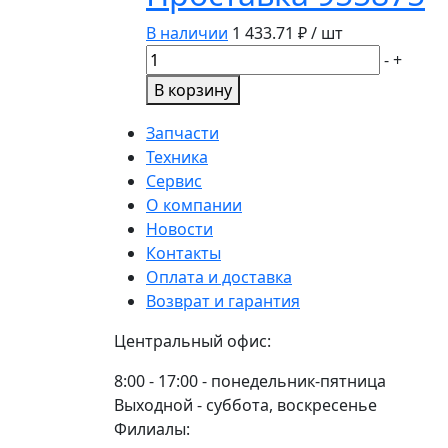
шарообр.
В наличии
1 433.71
₽ / шт
965170
Количество
-
+
товара
В корзину
Проставка
955875
Запчасти
Техника
Сервис
О компании
Новости
Контакты
Оплата и доставка
Возврат и гарантия
Центральный офис:
8:00 - 17:00 - понедельник-пятница
Выходной - суббота, воскресенье
Филиалы: