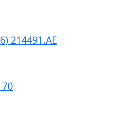
) 214491.AE
170