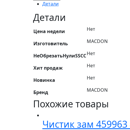
Пружина
Детали
зам.
3875300
Детали
HA140
Нет
Цена недели
MACDON
Изготовитель
Нет
НеОбрезатьНулиSSCC
Нет
Хит продаж
Нет
Новинка
MACDON
Бренд
Похожие товары
Чистик зам 459963