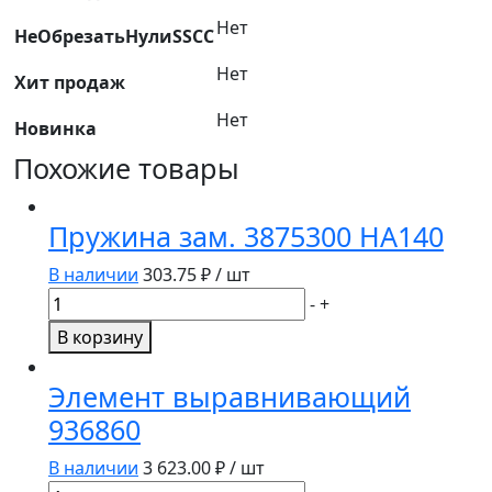
Нет
НеОбрезатьНулиSSCC
Нет
Хит продаж
Нет
Новинка
Похожие товары
Пружина зам. 3875300 HA140
В наличии
303.75
₽ / шт
Количество
-
+
товара
В корзину
Пружина
зам.
Элемент выравнивающий
3875300
936860
HA140
В наличии
3 623.00
₽ / шт