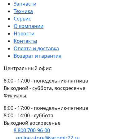
(ан.
АМЗ-
Запчасти
Amazone)
З-244
Техника
(204244)
Сервис
О компании
Новости
Контакты
Оплата и доставка
Возврат и гарантия
Центральный офис:
8:00 - 17:00 - понедельник-пятница
Выходной - суббота, воскресенье
Филиалы:
8:00 - 17:00 - понедельник-пятница
8:00 - 14:00 - суббота
Выходной воскресенье
8 800 700-96-00
(многоканальный)
online-store@yaromir22.ru