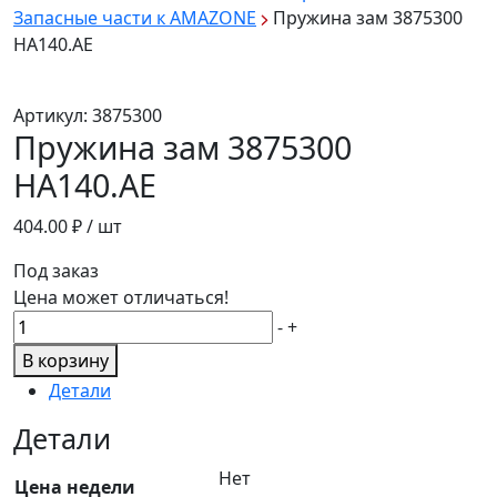
Запасные части к AMAZONE
Пружина зам 3875300
HA140.AE
Артикул:
3875300
Пружина зам 3875300
HA140.AE
404.00
₽ / шт
Под заказ
Цена может отличаться!
Количество
-
+
товара
В корзину
Пружина
Детали
зам
3875300
Детали
HA140.AE
Нет
Цена недели