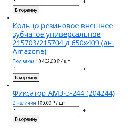
Количество
-
+
товара
В корзину
Элемент
выравнивающий
Кольцо резиновое внешнее
936860
зубчатое универсальное
215703/215704 д.650х409 (ан.
Amazone)
Под заказ
10 462.00
₽ / шт
Количество
-
+
товара
В корзину
Кольцо
резиновое
Фиксатор АМЗ-З-244 (204244)
внешнее
зубчатое
В наличии
100.00
₽ / шт
универсальное
Количество
-
+
215703/215704
товара
В корзину
д.650х409
Фиксатор