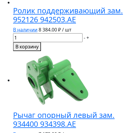
на
Ролик поддерживающий зам.
штанге
952126 942503.AE
911686.AE
В наличии
8 384.00
₽ / шт
Количество
-
+
товара
В корзину
Ролик
поддерживающий
зам.
952126
942503.AE
Рычаг опорный левый зам.
934400 934398.AE