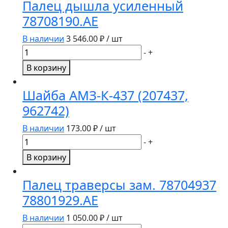
Палец дышла усиленный
пролета
78708190.AE
семян
ДППа
В наличии
3 546.00
₽ / шт
Количество
-
+
товара
В корзину
Палец
дышла
Шайба АМЗ-К-437 (207437,
усиленный
962742)
78708190.AE
В наличии
173.00
₽ / шт
Количество
-
+
товара
В корзину
Шайба
АМЗ-
Палец траверсы зам. 78704937
К-437
78801929.AE
(207437,
962742)
В наличии
1 050.00
₽ / шт