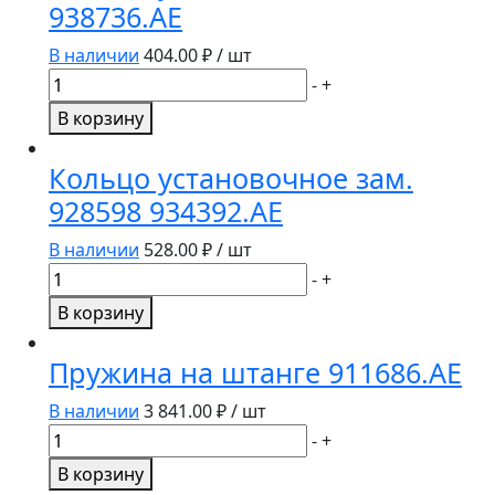
938736.AE
В наличии
404.00
₽ / шт
Количество
-
+
товара
В корзину
Кольцо
установочное
Кольцо установочное зам.
938736.AE
928598 934392.AE
В наличии
528.00
₽ / шт
Количество
-
+
товара
В корзину
Кольцо
установочное
Пружина на штанге 911686.AE
зам.
928598
В наличии
3 841.00
₽ / шт
934392.AE
Количество
-
+
товара
В корзину
Пружина