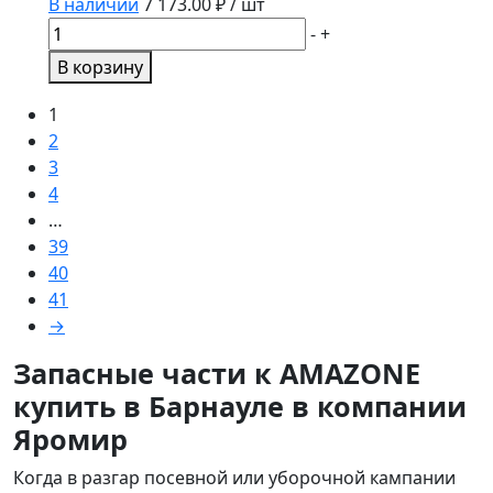
В наличии
7 173.00
₽ / шт
Количество
-
+
товара
В корзину
Рычаг
опорный
1
левый
2
зам.
3
934400
4
934398.AE
…
39
40
41
→
Запасные части к AMAZONE
купить в Барнауле в компании
Яромир
Когда в разгар посевной или уборочной кампании