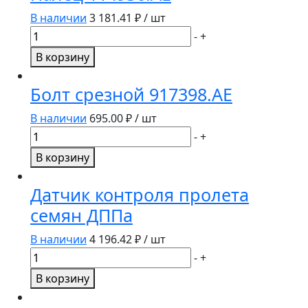
В наличии
3 181.41
₽ / шт
Количество
-
+
товара
В корзину
Палец
114936.AE
Болт срезной 917398.AE
В наличии
695.00
₽ / шт
Количество
-
+
товара
В корзину
Болт
срезной
Датчик контроля пролета
917398.AE
семян ДППа
В наличии
4 196.42
₽ / шт
Количество
-
+
товара
В корзину
Датчик
контроля