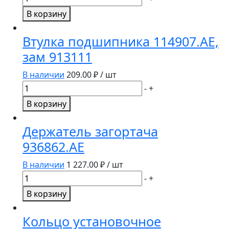
товара
В корзину
Втулка
962737.AE
Втулка подшипника 114907.AE,
зам 913111
В наличии
209.00
₽ / шт
Количество
-
+
товара
В корзину
Втулка
подшипника
Держатель загортача
114907.AE,
936862.AE
зам
913111
В наличии
1 227.00
₽ / шт
Количество
-
+
товара
В корзину
Держатель
загортача
Кольцо установочное
936862.AE