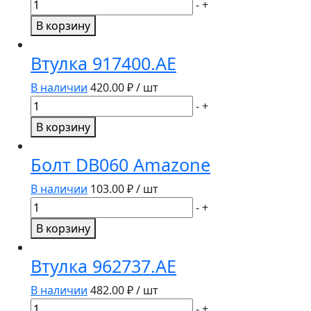
Количество
-
+
товара
В корзину
Палец
траверсы
Втулка 917400.AE
зам.
78704937
В наличии
420.00
₽ / шт
78801929.AE
Количество
-
+
товара
В корзину
Втулка
917400.AE
Болт DB060 Amazone
В наличии
103.00
₽ / шт
Количество
-
+
товара
В корзину
Болт
DB060
Втулка 962737.AE
Amazone
В наличии
482.00
₽ / шт
Количество
-
+