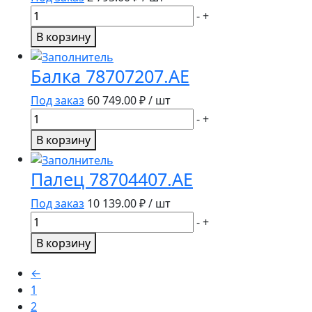
Количество
-
+
товара
В корзину
Цепь
ED163.AE
Балка 78707207.AE
Под заказ
60 749.00
₽ / шт
Количество
-
+
товара
В корзину
Балка
78707207.AE
Палец 78704407.AE
Под заказ
10 139.00
₽ / шт
Количество
-
+
товара
В корзину
Палец
78704407.AE
←
1
2