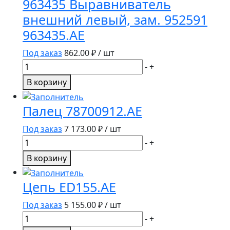
963435 Выравниватель
внешний левый, зам. 952591
963435.AE
Под заказ
862.00
₽ / шт
Количество
-
+
товара
В корзину
963435
Выравниватель
Палец 78700912.AE
внешний
левый,
Под заказ
7 173.00
₽ / шт
зам.
Количество
-
+
952591
товара
В корзину
963435.AE
Палец
78700912.AE
Цепь ED155.AE
Под заказ
5 155.00
₽ / шт
Количество
-
+
товара