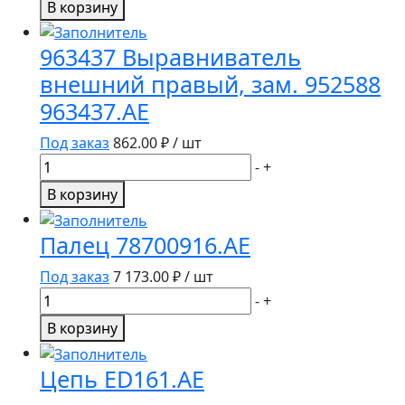
В корзину
Цепь
ED155.AE
963437 Выравниватель
внешний правый, зам. 952588
963437.AE
Под заказ
862.00
₽ / шт
Количество
-
+
товара
В корзину
963437
Выравниватель
Палец 78700916.AE
внешний
правый,
Под заказ
7 173.00
₽ / шт
зам.
Количество
-
+
952588
товара
В корзину
963437.AE
Палец
78700916.AE
Цепь ED161.AE