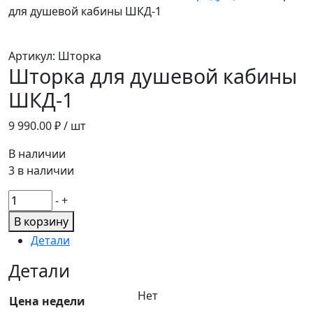
для душевой кабины ШКД-1
Артикул:
Шторка
Шторка для душевой кабины
ШКД-1
9 990.00
₽ / шт
В наличии
3 в наличии
Количество
-
+
товара
В корзину
Шторка
Детали
для
душевой
Детали
кабины
Нет
ШКД-1
Цена недели