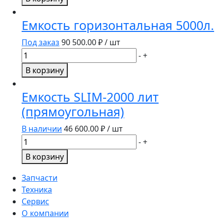
Емкость
вертикальная
Емкость горизонтальная 5000л.
550л.
Под заказ
90 500.00
₽ / шт
Количество
-
+
товара
В корзину
Емкость
горизонтальная
Емкость SLIM-2000 лит
5000л.
(прямоугольная)
В наличии
46 600.00
₽ / шт
Количество
-
+
товара
В корзину
Емкость
SLIM-
Запчасти
2000
Техника
лит
Сервис
(прямоугольная)
О компании