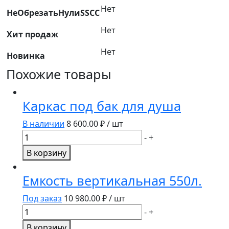
Нет
НеОбрезатьНулиSSCC
Нет
Хит продаж
Нет
Новинка
Похожие товары
Каркас под бак для душа
В наличии
8 600.00
₽ / шт
Количество
-
+
товара
В корзину
Каркас
под
Емкость вертикальная 550л.
бак
для
Под заказ
10 980.00
₽ / шт
душа
Количество
-
+
товара
В корзину