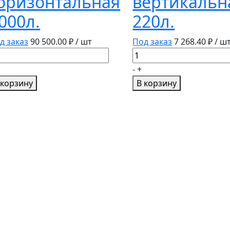
оризонтальная
вертикальн
000л.
220л.
д заказ
90 500.00
₽ / шт
Под заказ
7 268.40
₽ / ш
личество
Количество
вара
товара
-
+
кость
Емкость
 корзину
В корзину
ризонтальная
вертикальная
00л.
220л.