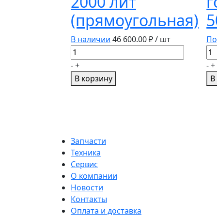
2000 лит
г
(прямоугольная)
5
В наличии
46 600.00
₽ / шт
По
Количество
Ко
товара
то
-
+
-
+
Емкость
Ем
В корзину
В
SLIM-
го
2000
50
лит
(прямоугольная)
Запчасти
Техника
Сервис
О компании
Новости
Контакты
Оплата и доставка