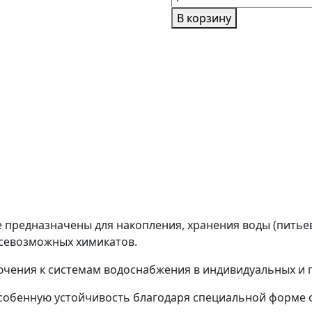
товара
В корзину
Емкость
горизонтальная
О.6000
Г.О.Ф.
6000л
(овальная)
Белая
предназначены для накопления, хранения воды (питьев
всевозможных химикатов.
ючения к системам водоснабжения в индивидуальных и
особенную устойчивость благодаря специальной форме 