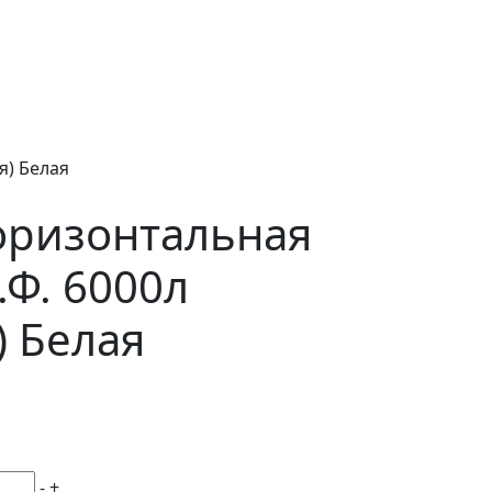
я) Белая
оризонтальная
.Ф. 6000л
) Белая
-
+