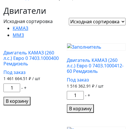
Двигатели
Исходная сортировка
КАМАЗ
ММЗ
Двигатель КАМАЗ (260
л.с.) Евро 0 7403.1000400
Двигатель КАМАЗ (260
Ремдизель
л.с.) Евро 0 7403.1000412-
60 Ремдизель
Под заказ
1 461 664.51
₽ / шт
Под заказ
1 516 362.91
₽ / шт
Количество
-
+
товара
Количество
-
+
Двигатель
В корзину
товара
КАМАЗ
Двигатель
В корзину
(260
КАМАЗ
л.с.)
(260
Евро
л.с.)