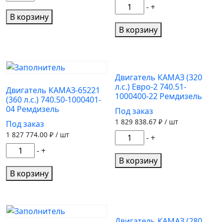
товара
Количество
-
+
Двигатель
В корзину
товара
КАМАЗ
Двигатель
В корзину
(240
КАМАЗ-43114
л.с.)
(240
740.31-
л.с.)
1000400-
740.31-
Двигатель КАМАЗ (320
л.с.) Евро-2 740.51-
30
1000402-
Двигатель КАМАЗ-65221
1000400-22 Ремдизель
Ремдизель
(360 л.с.) 740.50-1000401-
06
04 Ремдизель
Под заказ
Ремдизель
1 829 838.67
₽ / шт
Под заказ
1 827 774.00
₽ / шт
Количество
-
+
товара
Количество
-
+
Двигатель
товара
В корзину
КАМАЗ
Двигатель
В корзину
(320
КАМАЗ-65221
л.с.)
(360
Евро-2
л.с.)
740.51-
740.50-
Двигатель КАМАЗ (280