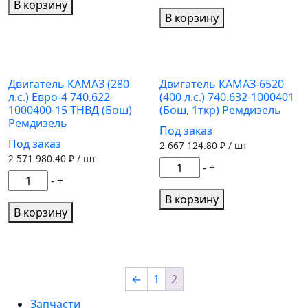
товара
Двигатель
В корзину
Двигатель
В корзину
КАМАЗ-6520
КАМАЗ
(400
(300
л.с.)
л.с.)
740.632-
Евро-4
Двигатель КАМАЗ (280
Двигатель КАМАЗ-6520
1000401
л.с.) Евро-4 740.622-
(400 л.с.) 740.632-1000401
740.662-
ПАО
1000400-15 ТНВД (Бош)
(Бош, 1ткр) Ремдизель
1000400
Камаз
Ремдизель
Под заказ
ТНВД
Под заказ
2 667 124.80
₽ / шт
(Бош)
2 571 980.40
₽ / шт
Количество
Ремдизель
-
+
Количество
-
+
товара
товара
Двигатель
В корзину
Двигатель
В корзину
КАМАЗ-6520
КАМАЗ
(400
(280
л.с.)
л.с.)
740.632-
Евро-4
←
1
2
1000401
740.622-
(Бош,
Запчасти