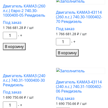
0
Евро
Двигатель КАМАЗ (260
л.с.) Евро-2 740.30-
7403.1000400
0
Двигатель КАМАЗ-43114
1000400-05 Ремдизель
Ремдизель
(260 л.с.) 740.30-1000402-
7403.1000412-
70 Ремдизель
Под заказ
60
1 766 681.28
₽ / шт
Под заказ
Ремдизель
1 766 681.28
₽ / шт
Количество
-
+
товара
Количество
-
+
Двигатель
В корзину
товара
КАМАЗ
Двигатель
В корзину
(260
КАМАЗ-43114
л.с.)
(260
Евро-2
л.с.)
740.30-
740.30-
Двигатель КАМАЗ (240
л.с.) 740.31-1000400-30
1000400-
1000402-
Двигатель КАМАЗ-43114
Ремдизель
05
(240 л.с.) 740.31-1000402-
70
06 Ремдизель
Под заказ
Ремдизель
Ремдизель
1 690 750.66
₽ / шт
Под заказ
1 690 750.66
₽ / шт
Количество
-
+