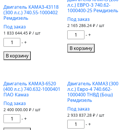
л.с.) ЕВРО-3 740.62-
1000400-
1000401-
Двигатель КАМАЗ-43118
1000400-25 Ремдизель
22
(300 л.с.) 740.55-1000402
04
Ремдизель
Под заказ
Ремдизель
Ремдизель
2 165 286.24
₽ / шт
Под заказ
1 833 644.45
₽ / шт
Количество
-
+
товара
Количество
-
+
Двигатель
товара
В корзину
КАМАЗ
Двигатель
В корзину
(280
КАМАЗ-43118
л.с.)
(300
ЕВРО-3
л.с.)
740.62-
740.55-
Двигатель КАМАЗ-6520
Двигатель КАМАЗ (300
(400 л.с.) 740.632-1000401
л.с.) Евро-4 740.662-
1000400-
1000402
ПАО Камаз
1000400 ТНВД (Бош)
25
Ремдизель
Ремдизель
Под заказ
Ремдизель
Под заказ
2 400 000.00
₽ / шт
2 933 837.28
₽ / шт
Количество
-
+
Количество
-
+
товара