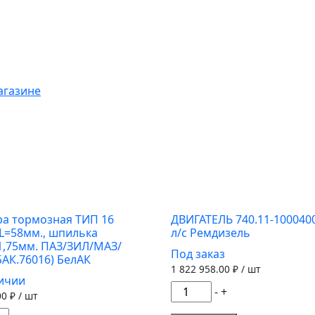
агазине
а тормозная ТИП 16
ДВИГАТЕЛЬ 740.11-100040
L=58мм., шпилька
л/с Ремдизель
1,75мм. ПАЗ/ЗИЛ/МАЗ/
Под заказ
БАК.76016) БелАК
1 822 958.00
₽ / шт
личии
Количество
-
+
00
₽ / шт
товара