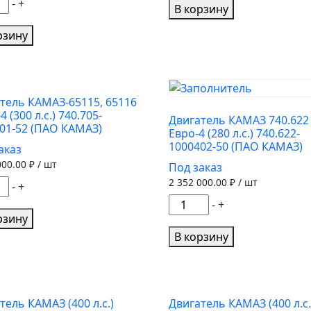
ество
-
+
ДВИГАТЕЛЬ
В корзину
а
740.11-
ра
рзину
1000400
озная
240
л/
с
тель КАМАЗ-65115, 65116
Ремдизель
 (300 л.с.) 740.705-
м.,
Двигатель КАМАЗ 740.622
01-52 (ПАО КАМАЗ)
Евро-4 (280 л.с.) 740.622-
ька
1000402-50 (ПАО КАМАЗ)
аказ
,75мм.
000.00
₽ / шт
Под заказ
2 352 000.00
₽ / шт
ество
-
+
а
Количество
-
+
тель
рзину
товара
-65115,
76016)
Двигатель
В корзину
К
КАМАЗ
-4
740.622
Евро-4
(280
тель КАМАЗ (400 л.с.)
Двигатель КАМАЗ (400 л.с.