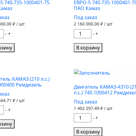
5 740.735-1000401-75
ЕВРО-5 740.735-1000401-7
05-
л.с.)
Камаз
ПАО Камаз
01-
740.622-
аказ
Под заказ
1000402-
000.00
₽ / шт
2 160 000.00
₽ / шт
50
З)
ество
Количество
(ПАО
-
+
-
+
а
товара
КАМАЗ)
тель
Двигатель
рзину
В корзину
З
КАМАЗ
(400
л.с.)
-5
ЕВРО-5
тель КАМАЗ (210 л.с.)
35-
740.735-
000400 Ремдизель
Двигатель КАМАЗ-4310 (2
01-
1000401-
л.с.) 740.1000412 Ремдизе
аказ
70
564.71
₽ / шт
Под заказ
ПАО
1 402 297.49
₽ / шт
ество
-
+
з
Камаз
а
Количество
-
+
тель
рзину
товара
З
Двигатель
В корзину