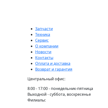
1000400
(210
260
л.с.)
л/
740.1
с
Ремд
Ремдизель
Запчасти
Техника
Сервис
О компании
Новости
Контакты
Оплата и доставка
Возврат и гарантия
Центральный офис:
8:00 - 17:00 - понедельник-пятница
Выходной - суббота, воскресенье
Филиалы: