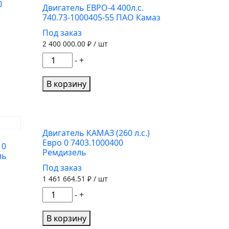
0
1000401-
Двигатель ЕВРО-4 400л.с.
74
740.73-1000405-55 ПАО Камаз
ПАО
Под заказ
Камаз
2 400 000.00
₽ / шт
Количество
-
+
товара
Двигатель
В корзину
ЕВРО-4
400л.с.
740.73-
1000405-
Двигатель КАМАЗ (260 л.с.)
Евро 0 7403.1000400
55
10
Ремдизель
ль
ПАО
Под заказ
Камаз
1 461 664.51
₽ / шт
Количество
-
+
товара
Двигатель
В корзину