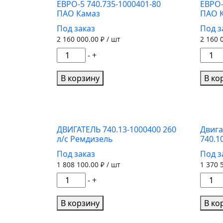
ЕВРО-5 740.735-1000401-80
ЕВРО-
740.7
1000412-
ПАО Камаз
ПАО 
10004
50
Под заказ
Под з
52
ПАО
2 160 000.00
₽ / шт
2 160 
(ПАО
Камаз
КАМА
Количество
Колич
-
+
товара
товар
Двигатель
Двига
В корзину
В ко
КАМАЗ
КАМА
(400
(400
л.с.)
л.с.)
ЕВРО-5
ЕВРО
ДВИГАТЕЛЬ 740.13-1000400 260
Двига
740.735-
740.7
л/с Ремдизель
740.1
1000401-
10004
Под заказ
Под з
80
75
1 808 100.00
₽ / шт
1 370 
ПАО
ПАО
Количество
Колич
-
+
Камаз
Кама
товара
товар
ДВИГАТЕЛЬ
Двига
В корзину
В ко
740.13-
КАМА