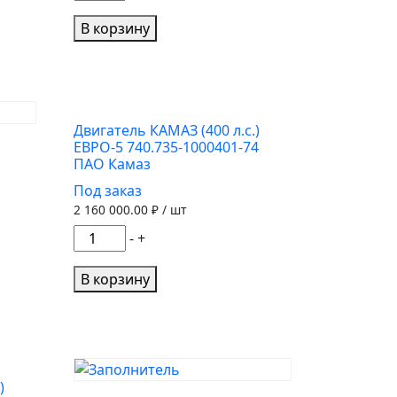
товара
ДВИГАТЕЛЬ
В корзину
740.31-
1000400
к/
вал
Двигатель КАМАЗ (400 л.с.)
Р0.
ЕВРО-5 740.735-1000401-74
(240л.с.
ПАО Камаз
ТНВД
Под заказ
337-
2 160 000.00
₽ / шт
20.05)
Количество
-
+
Ремдизель
товара
Двигатель
В корзину
КАМАЗ
(400
л.с.)
ЕВРО-5
740.735-
)