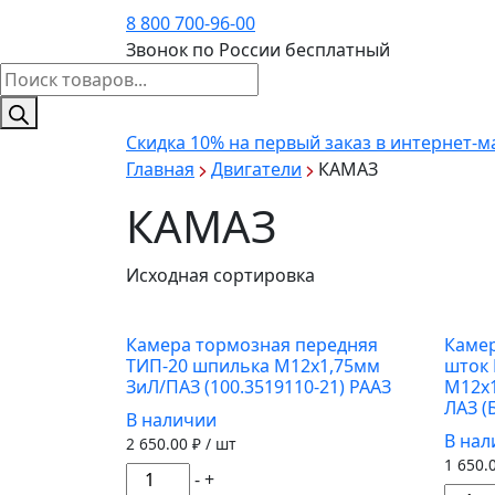
8 800 700-96-00
Звонок по России бесплатный
Поиск
товаров
Скидка 10%
на первый заказ в интернет-м
Главная
Двигатели
КАМАЗ
КАМАЗ
Исходная сортировка
Камера тормозная передняя
Камер
ТИП-20 шпилька М12х1,75мм
шток 
ЗиЛ/ПАЗ (100.3519110-21) РААЗ
М12х
ЛАЗ (
В наличии
В на
2 650.00
₽ / шт
1 650.
Количество
-
+