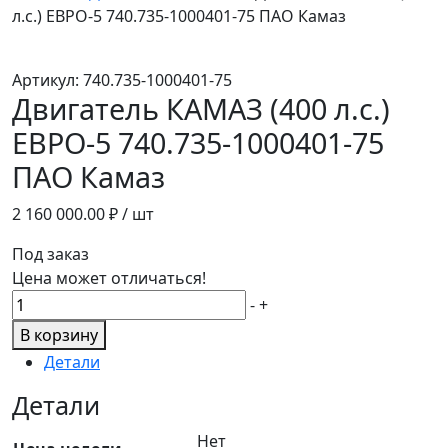
л.с.) ЕВРО-5 740.735-1000401-75 ПАО Камаз
Артикул:
740.735-1000401-75
Двигатель КАМАЗ (400 л.с.)
ЕВРО-5 740.735-1000401-75
ПАО Камаз
2 160 000.00
₽ / шт
Под заказ
Цена может отличаться!
Количество
-
+
товара
В корзину
Двигатель
Детали
КАМАЗ
(400
Детали
л.с.)
Нет
ЕВРО-5