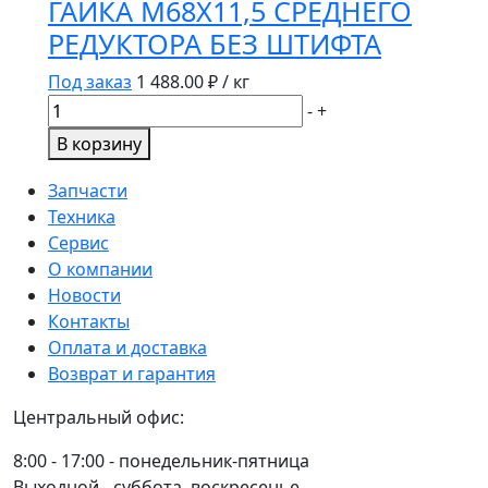
ГАЙКА М68Х11,5 СРЕДНЕГО
в
РЕДУКТОРА БЕЗ ШТИФТА
сборе
КАМАЗ
Под заказ
1 488.00
₽ / кг
ЕВРО
Количество
-
+
(209.192/11-
товара
В корзину
1602410-
ГАЙКА
40/9700514230)
М68Х11,5
Запчасти
STENERS
СРЕДНЕГО
Техника
РЕДУКТОРА
Сервис
БЕЗ
О компании
ШТИФТА
Новости
Контакты
Оплата и доставка
Возврат и гарантия
Центральный офис:
8:00 - 17:00 - понедельник-пятница
Выходной - суббота, воскресенье