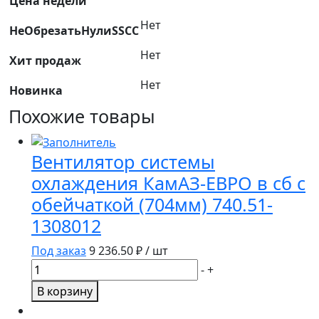
Цена недели
740.735-
Нет
НеОбрезатьНулиSSCC
1000401-
75
Нет
Хит продаж
ПАО
Камаз
Нет
Новинка
Похожие товары
Вентилятор системы
охлаждения КамАЗ-ЕВРО в сб с
обейчаткой (704мм) 740.51-
1308012
Под заказ
9 236.50
₽ / шт
Количество
-
+
товара
В корзину
Вентилятор
системы