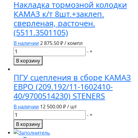
Накладка тормозной колодки
охлаждения
КАМАЗ к/т 8шт.+заклеп.
КамАЗ-
сверленая, расточен.
ЕВРО
в
(5511.3501105)
сб
В наличии
2 875.50
₽ / компл
с
Количество
обейчаткой
-
+
товара
(704мм)
В корзину
Накладка
740.51-
тормозной
1308012
ПГУ сцепления в сборе КАМАЗ
колодки
ЕВРО (209.192/11-1602410-
КАМАЗ
40/9700514230) STENERS
к/
т
В наличии
12 500.00
₽ / шт
8шт.+заклеп.
Количество
-
+
сверленая,
товара
расточен.
В корзину
ПГУ
(5511.3501105)
сцепления