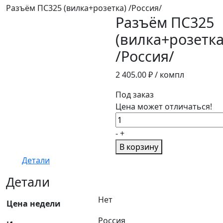
Разъём ПС325 (вилка+розетка) /Россия/
Разъём ПС325
(вилка+розетка
/Россия/
2 405.00
₽ / компл
Под заказ
Цена может отличаться!
Количество
товара
-
+
Разъём
В корзину
ПС325
Детали
(вилка+розетка)
/
Детали
Россия/
Нет
Цена недели
Россия