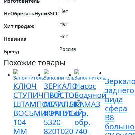
Изготовитель
Нет
НеОбрезатьНулиSSCC
Нет
Хит продаж
Нет
Новинка
Россия
Бренд
Похожие товары
Зеркал
КЛЮЧ
ЗЕРКАЛО
Насос
заднего
СТУПИЧНЫЙ
ПРОСТОЕ
водяной
вида
ШТАМПОВАННЫЙ
МЕТАЛЛ
КАМАЗ
сфера
ВОСЬМИГРАННЫЙ
КОРПУС
стр.
В8
104
5320-
обр.
большо
ММ
8201020-
740-