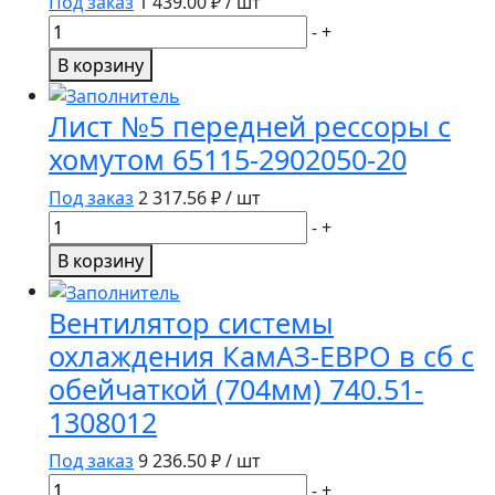
Под заказ
1 439.00
₽ / шт
Количество
-
+
товара
В корзину
КЛЮЧ
СТУПИЧНЫЙ
Лист №5 передней рессоры с
ШТАМПОВАННЫЙ
хомутом 65115-2902050-20
ВОСЬМИГРАННЫЙ
104
Под заказ
2 317.56
₽ / шт
ММ
Количество
-
+
товара
В корзину
Лист
№5
Вентилятор системы
передней
охлаждения КамАЗ-ЕВРО в сб с
рессоры
обейчаткой (704мм) 740.51-
с
хомутом
1308012
65115-
Под заказ
9 236.50
₽ / шт
2902050-
Количество
20
-
+