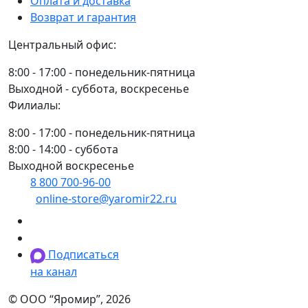
Оплата и доставка
подогревом
Возврат и гарантия
(В49.8201020-
Центральный офис:
21)
/
8:00 - 17:00 - понедельник-пятница
НУР
Выходной - суббота, воскресенье
Филиалы:
8:00 - 17:00 - понедельник-пятница
8:00 - 14:00 - суббота
Выходной воскресенье
8 800 700-96-00
(многоканальный)
online-store@yaromir22.ru
Подписаться
на канал
© ООО “Яромир”, 2026