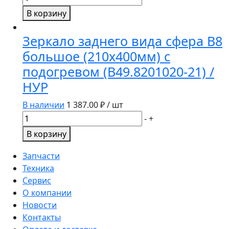
товара
В корзину
Вентилятор
системы
Зеркало заднего вида сфера В8
охлаждения
большое (210х400мм) с
КамАЗ-
подогревом (В49.8201020-21) /
ЕВРО
в
НУР
сб
В наличии
1 387.00
₽ / шт
с
Количество
обейчаткой
-
+
товара
(704мм)
В корзину
Зеркало
740.51-
заднего
1308012
Запчасти
вида
Техника
сфера
Сервис
В8
О компании
большое
Новости
(210х400мм)
Контакты
с