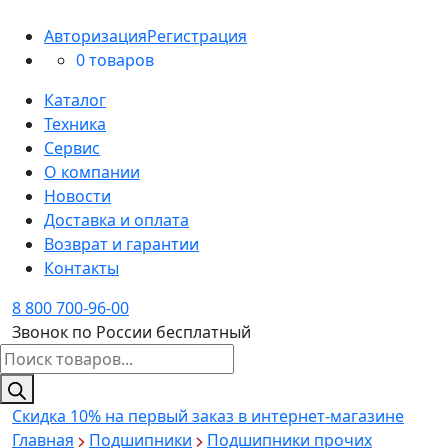
Авторизация
Регистрация
0 товаров
Каталог
Техника
Сервис
О компании
Новости
Доставка и оплата
Возврат и гарантии
Контакты
8 800 700-96-00
Звонок по России бесплатный
Поиск
товаров
Скидка 10%
на первый заказ в интернет-магазине
Главная
Подшипники
Подшипники прочих