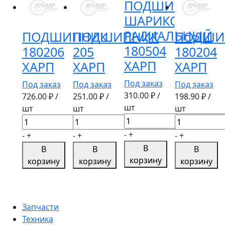
ПОДШИПНИК
ШАРИКОВЫЙ
РАДИАЛЬНЫЙ
ПОДШИПНИК
ПОДШИПНИК
ПОДШИ
180504
180206
205
180204
ХАРП
ХАРП
ХАРП
ХАРП
Под заказ
Под заказ
Под заказ
Под заказ
310.00
₽ /
726.00
₽ /
251.00
₽ /
198.90
₽ /
шт
шт
шт
шт
Количество
Количество
Количество
Количество
товара
товара
товара
товара
-
+
-
+
-
+
-
+
ПОДШИПНИК
ПОДШИПНИК
ПОДШИПНИК
ПОДШИПНИ
В
В
В
В
ШАРИКОВЫЙ
180206
205
180204
корзину
корзину
корзину
корзину
РАДИАЛЬНЫЙ
ХАРП
ХАРП
ХАРП
180504
ХАРП
Запчасти
Техника