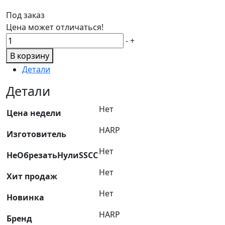
Под заказ
Цена может отличаться!
Количество
-
+
товара
В корзину
ПОДШИПНИК
Детали
ШАРИКОВЫЙ
РАДИАЛЬНЫЙ
Детали
180504
Нет
ХАРП
Цена недели
HARP
Изготовитель
Нет
НеОбрезатьНулиSSCC
Нет
Хит продаж
Нет
Новинка
HARP
Бренд