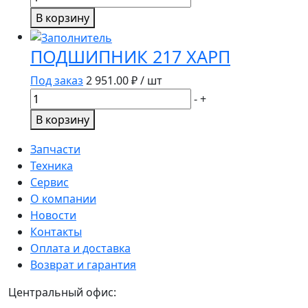
товара
В корзину
ПОДШИПНИК
180304
ПОДШИПНИК 217 ХАРП
Под заказ
2 951.00
₽ / шт
Количество
-
+
товара
В корзину
ПОДШИПНИК
217
Запчасти
ХАРП
Техника
Сервис
О компании
Новости
Контакты
Оплата и доставка
Возврат и гарантия
Центральный офис: