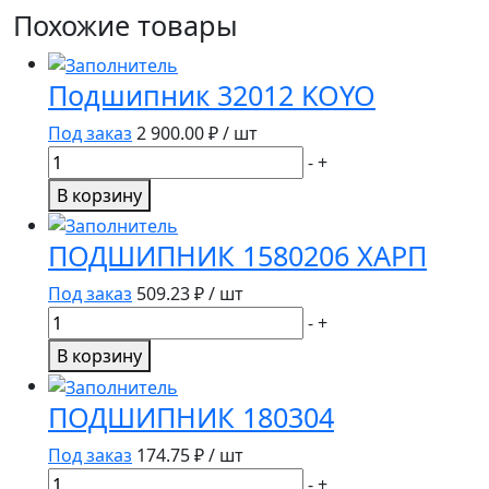
Похожие товары
Подшипник 32012 KOYO
Под заказ
2 900.00
₽ / шт
Количество
-
+
товара
В корзину
Подшипник
32012
ПОДШИПНИК 1580206 ХАРП
KOYO
Под заказ
509.23
₽ / шт
Количество
-
+
товара
В корзину
ПОДШИПНИК
1580206
ПОДШИПНИК 180304
ХАРП
Под заказ
174.75
₽ / шт
Количество
-
+