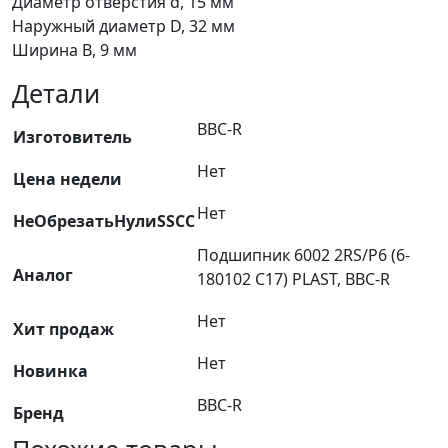
Диаметр отверстия d, 15 мм
180102
Наружный диаметр D, 32 мм
С17)
Ширина B, 9 мм
PLAST,
BBC-
Детали
R
BBC-R
Изготовитель
Нет
Цена недели
Нет
НеОбрезатьНулиSSCC
Подшипник 6002 2RS/P6 (6-
Аналог
180102 С17) PLAST, BBC-R
Нет
Хит продаж
Нет
Новинка
BBC-R
Бренд