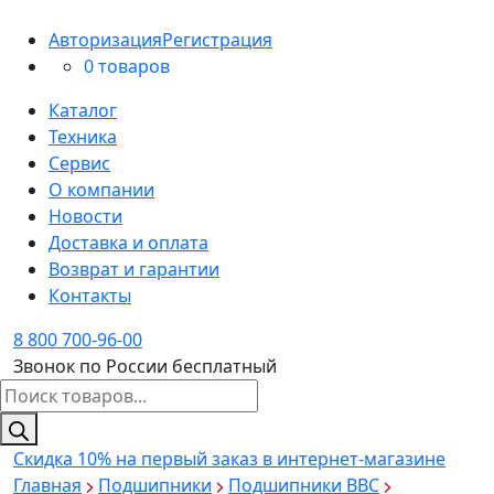
Авторизация
Регистрация
0 товаров
Каталог
Техника
Сервис
О компании
Новости
Доставка и оплата
Возврат и гарантии
Контакты
8 800 700-96-00
Звонок по России бесплатный
Поиск
товаров
Скидка 10%
на первый заказ в интернет-магазине
Главная
Подшипники
Подшипники BBC