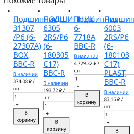
Похожие товары
Подшипник
ПОДШИПНИК
Подшипник
Подшип
31307
6305
6-
6003
/P6 (6-
2RS/P6
7718A
2RS/P6
27307А)
(6-
BBC-R
(6-
BOX,
180305
180103
В наличии
BBC-R
C17)
С17)
4 729.32
₽ /
шт
BBC-R
PLAST,
В наличии
Количество
BBC-R
374.08
₽ /
В наличии
товара
-
+
шт
193.72
₽ /
Подшипник
В наличии
В
Количество
шт
6-
83.16
₽ /
корзину
товара
Количество
-
+
7718A
шт
Подшипник
товара
В
BBC-
Количество
-
+
31307
ПОДШИПНИК
корзину
R
товара
В
-
+
/P6
6305
Подшипник
корзину
В
(6-
2RS/P6