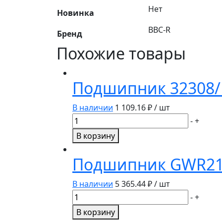
Нет
Новинка
BBC-R
Бренд
Похожие товары
Подшипник 32308/P
В наличии
1 109.16
₽ / шт
Количество
-
+
товара
В корзину
Подшипник
32308/P6
Подшипник GWR211
(6-
7608A)
В наличии
5 365.44
₽ / шт
BBC-
Количество
-
+
R
товара
В корзину
Подшипник