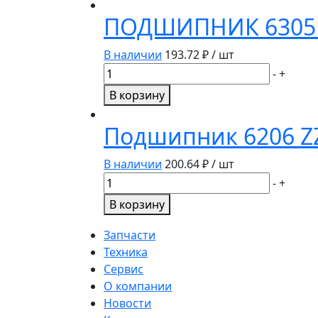
GWR211PPB21.LV
ПОДШИПНИК 6305 2R
BOX,
BBC-
В наличии
193.72
₽ / шт
R
Количество
-
+
товара
В корзину
ПОДШИПНИК
6305
Подшипник 6206 ZZ/
2RS/P6
(6-
В наличии
200.64
₽ / шт
180305
Количество
-
+
C17)
товара
В корзину
BBC-
Подшипник
R
6206
Запчасти
ZZ/P6
Техника
(6-
Сервис
80206
О компании
С17)
Новости
PLAST,