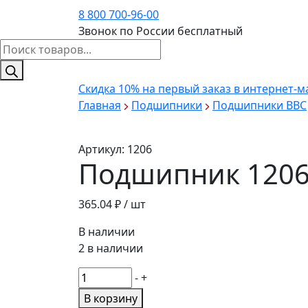
8 800 700-96-00
Звонок по России бесплатный
Поиск
товаров
Скидка 10%
на первый заказ в интернет-м
Главная
Подшипники
Подшипники BBC
Артикул:
1206
Подшипник 1206 /
365.04
₽ / шт
В наличии
2 в наличии
Количество
-
+
товара
В корзину