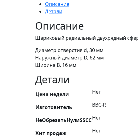
Подшипник
Описание
1206
Детали
/P6
(6-
Описание
1206)
PLAST,
Шариковый радиальный двухрядный сфе
BBC-
Диаметр отверстия d, 30 мм
R
Наружный диаметр D, 62 мм
Ширина B, 16 мм
Детали
Нет
Цена недели
BBC-R
Изготовитель
Нет
НеОбрезатьНулиSSCC
Нет
Хит продаж