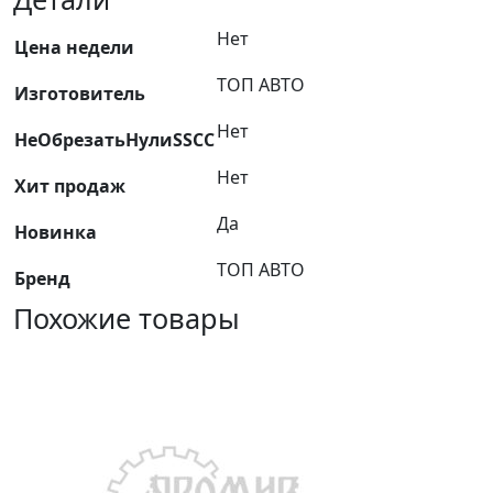
-6мм
Нет
-
Цена недели
М10х1
ТОП АВТО
Изготовитель
пластик
(144.118
Нет
НеОбрезатьНулиSSCC
/
D6502
Нет
Хит продаж
6-
Да
М10х1-
Новинка
S)
ТОП АВТО
Бренд
ТОП
АВТО
Похожие товары