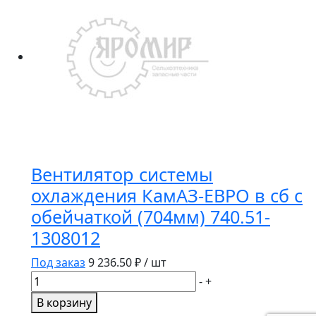
усил.
с
2
пруж.
(207.119/142-
1601130)
BOVIA
Вентилятор системы
охлаждения КамАЗ-ЕВРО в сб с
обейчаткой (704мм) 740.51-
1308012
Под заказ
9 236.50
₽ / шт
Количество
-
+
товара
В корзину
Вентилятор