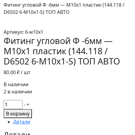
Фитинг угловой Ф -6мм — М10х1 пластик (144.118 /
D6502 6-М10х1-S) ТОП АВТО
Артикул:
6-м10х1
Фитинг угловой Ф -6мм —
М10х1 пластик (144.118 /
D6502 6-М10х1-S) ТОП АВТО
80.00
₽ / шт
В наличии
2 в наличии
Количество
-
+
товара
В корзину
Фитинг
Детали
угловой
Ф
Детали