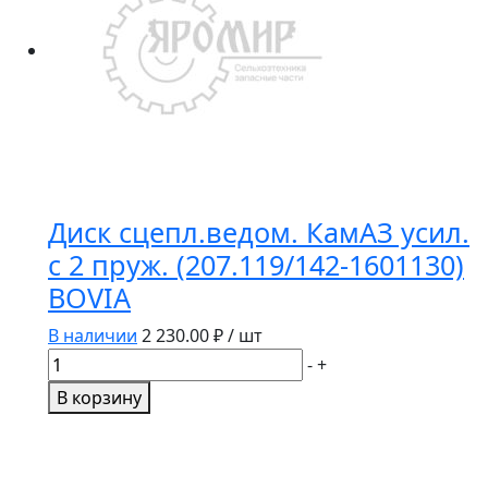
(100-
3512010)
/
ПЕКАР/
Диск сцепл.ведом. КамАЗ усил.
с 2 пруж. (207.119/142-1601130)
BOVIA
В наличии
2 230.00
₽ / шт
Количество
-
+
товара
В корзину
Диск
сцепл.ведом.
КамАЗ