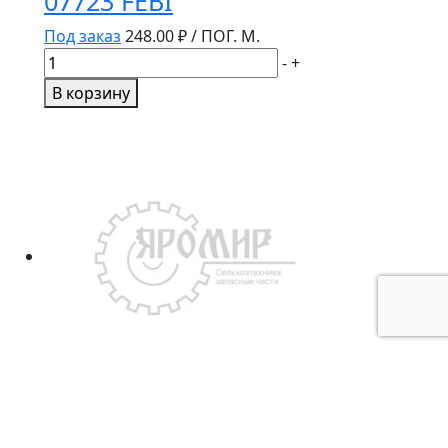
07723 FEBI
Под заказ
248.00
₽ / ПОГ. М.
Количество
-
+
товара
В корзину
Трубка
пластик
D8x1
/25м
07723
FEBI
Крышка боковая ГУР 5320-