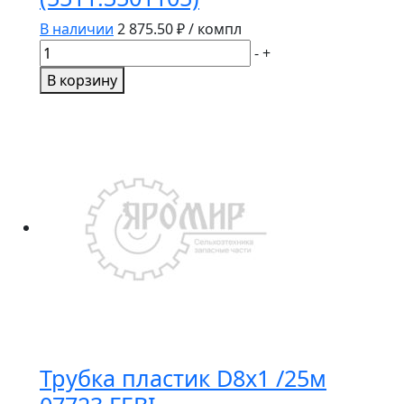
В наличии
2 875.50
₽ / компл
Количество
-
+
товара
В корзину
Накладка
тормозной
колодки
КАМАЗ
к/
т
8шт.+заклеп.
сверленая,
расточен.
(5511.3501105)
Трубка пластик D8x1 /25м