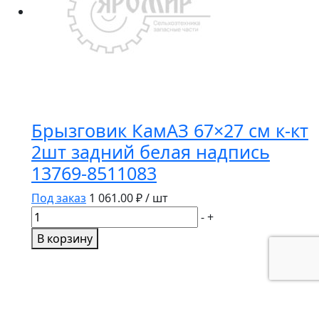
Брызговик КамАЗ 67×27 см к-кт
2шт задний белая надпись
13769-8511083
Под заказ
1 061.00
₽ / шт
Количество
-
+
товара
В корзину
Брызговик
КамАЗ
67x27
см
к-