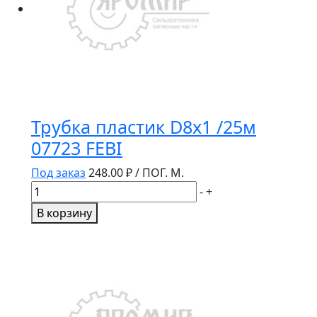
ШИПЫ
Трубка пластик D8x1 /25м
07723 FEBI
Под заказ
248.00
₽ / ПОГ. М.
Количество
-
+
товара
В корзину
Трубка
пластик
D8x1
/25м
07723
FEBI