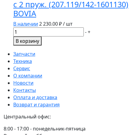
с 2 пруж. (207.119/142-1601130)
передней
BOVIA
КамАЗ
ЕВРО
В наличии
2 230.00
₽ / шт
пластик
Количество
-
+
d=38х30мм.
товара
/65115.2902028-
В корзину
Диск
10/
сцепл.ведом.
Запчасти
НПО
КамАЗ
Техника
УРАЛ
усил.
Сервис
с
О компании
2
Новости
пруж.
Контакты
(207.119/142-
Оплата и доставка
1601130)
Возврат и гарантия
BOVIA
Центральный офис:
8:00 - 17:00 - понедельник-пятница