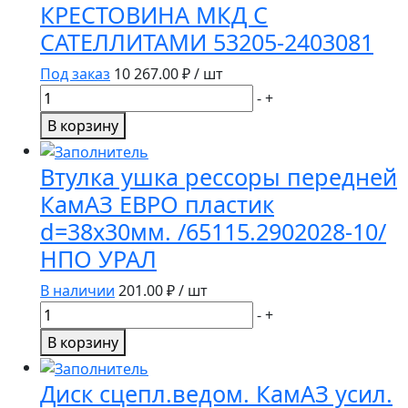
КРЕСТОВИНА МКД С
МЕТАЛЛ
САТЕЛЛИТАМИ 53205-2403081
КОРПУС
5320-
Под заказ
10 267.00
₽ / шт
8201020-
Количество
-
+
01
товара
В корзину
КРЕСТОВИНА
МКД
Втулка ушка рессоры передней
С
КамАЗ ЕВРО пластик
САТЕЛЛИТАМИ
d=38х30мм. /65115.2902028-10/
53205-
2403081
НПО УРАЛ
В наличии
201.00
₽ / шт
Количество
-
+
товара
В корзину
Втулка
ушка
Диск сцепл.ведом. КамАЗ усил.
рессоры