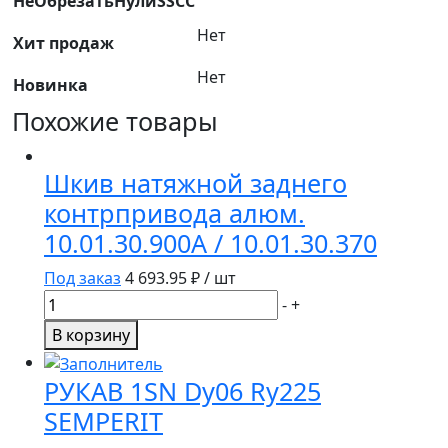
НеОбрезатьНулиSSCC
Н.206.07.000/54-
2-
Нет
Хит продаж
48-
1
Нет
Новинка
Похожие товары
Шкив натяжной заднего
контрпривода алюм.
10.01.30.900А / 10.01.30.370
Под заказ
4 693.95
₽ / шт
Количество
-
+
товара
В корзину
Шкив
натяжной
РУКАВ 1SN Dy06 Ry225
заднего
SEMPERIT
контрпривода
алюм.