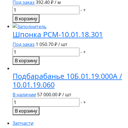
Под заказ
392.40
₽ / м
10.01.30.900А
Количество
-
+
/
товара
В корзину
10.01.30.370
РУКАВ
1SN
Шпонка РСМ-10.01.18.301
Dy06
Ry225
Под заказ
1 050.70
₽ / шт
SEMPERIT
Количество
-
+
товара
В корзину
Шпонка
РСМ-10.01.18.301
Подбарабанье 10Б.01.19.000А /
10.01.19.060
В наличии
57 000.00
₽ / шт
Количество
-
+
товара
В корзину
Подбарабанье
10Б.01.19.000А
Запчасти