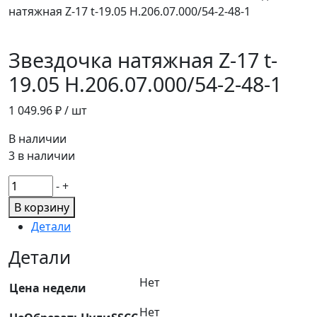
натяжная Z-17 t-19.05 Н.206.07.000/54-2-48-1
Звездочка натяжная Z-17 t-
19.05 Н.206.07.000/54-2-48-1
1 049.96
₽ / шт
В наличии
3 в наличии
Количество
-
+
товара
В корзину
Звездочка
Детали
натяжная
Z-
Детали
17
Нет
t-
Цена недели
19.05
Нет