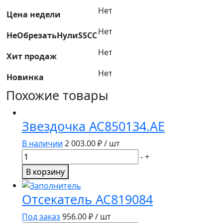
Нет
Цена недели
Нет
НеОбрезатьНулиSSCC
Нет
Хит продаж
Нет
Новинка
Похожие товары
Звездочка AC850134.AE
В наличии
2 003.00
₽ / шт
Количество
-
+
товара
В корзину
Звездочка
AC850134.AE
Отсекатель AC819084
Под заказ
956.00
₽ / шт