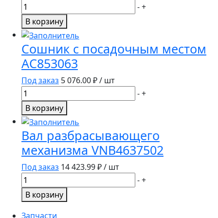
Количество
-
+
товара
В корзину
Отсекатель
AC819084
Сошник с посадочным местом
АС853063
Под заказ
5 076.00
₽ / шт
Количество
-
+
товара
В корзину
Сошник
с
Вал разбрасывающего
посадочным
механизма VNB4637502
местом
АС853063
Под заказ
14 423.99
₽ / шт
Количество
-
+
товара
В корзину
Вал
разбрасывающего
Запчасти