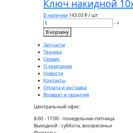
Ключ накидной 10
22х24мм
512242
В наличии
143.03
₽ / шт
Дело
Количество
-
+
техники
товара
В корзину
Ключ
накидной
Запчасти
10х13мм
Техника
512130
Сервис
Дело
О компании
техники
Новости
Контакты
Оплата и доставка
Возврат и гарантия
Центральный офис:
8:00 - 17:00 - понедельник-пятница
Выходной - суббота, воскресенье
Филиалы: