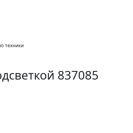
ло техники
одсветкой 837085