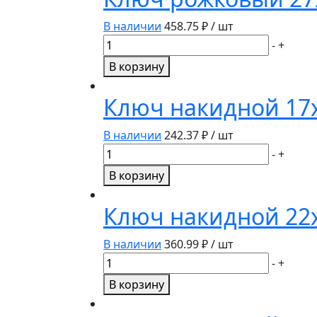
В наличии
458.75
₽ / шт
Количество
-
+
товара
В корзину
Ключ
рожковый
Ключ накидной 17
27х30мм
510307
В наличии
242.37
₽ / шт
Дело
Количество
-
+
техники
товара
В корзину
Ключ
накидной
Ключ накидной 22
17х19мм
512197
В наличии
360.99
₽ / шт
Дело
Количество
-
+
техники
товара
В корзину
Ключ
накидной