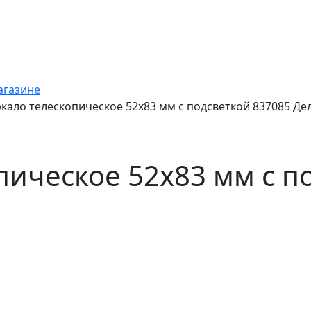
агазине
кало телескопическое 52х83 мм с подсветкой 837085 Де
пическое 52х83 мм с п