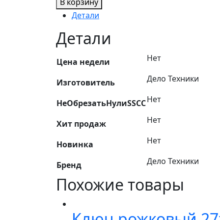
В корзину
Детали
Детали
Нет
Цена недели
Дело Техники
Изготовитель
Нет
НеОбрезатьНулиSSCC
Нет
Хит продаж
Нет
Новинка
Дело Техники
Бренд
Похожие товары
Ключ рожковый 27