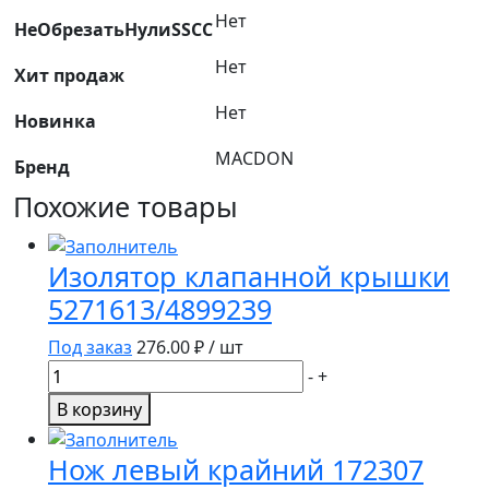
Нет
НеОбрезатьНулиSSCC
Нет
Хит продаж
Нет
Новинка
MACDON
Бренд
Похожие товары
Изолятор клапанной крышки
5271613/4899239
Под заказ
276.00
₽ / шт
Количество
-
+
товара
В корзину
Изолятор
клапанной
Нож левый крайний 172307
крышки