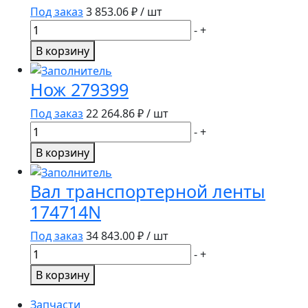
5271613/4899239
Под заказ
3 853.06
₽ / шт
Количество
-
+
товара
В корзину
Нож
левый
Нож 279399
крайний
172307
Под заказ
22 264.86
₽ / шт
Количество
-
+
товара
В корзину
Нож
279399
Вал транспортерной ленты
174714N
Под заказ
34 843.00
₽ / шт
Количество
-
+
товара
В корзину
Вал
транспортерной
Запчасти