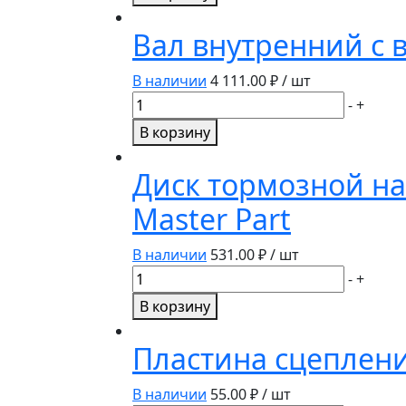
Диск
сцепления
Вал внутренний с в
ГАЗ-53
ведомый
В наличии
4 111.00
₽ / шт
усиленный
Количество
-
+
(53-
товара
В корзину
1601130-
Вал
01
внутренний
Диск тормозной на 
ТАРА)
с
Master Part
втулкой
z=14
50-
В наличии
531.00
₽ / шт
1701185
Количество
-
+
ТАРА
товара
В корзину
Диск
тормозной
Пластина сцеплени
на
заклепках
В наличии
55.00
₽ / шт