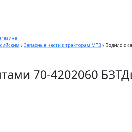
агазине
ссийским
Запасные части к тракторам МТЗ
Водило с с
итами 70-4202060 БЗТ