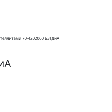
ателлитами 70-4202060 БЗТДиА
ДиА