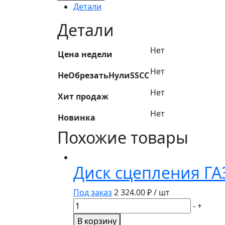
Водило
Детали
с
сателлитами
Детали
70-
4202060
Нет
Цена недели
БЗТДиА
Нет
НеОбрезатьНулиSSCC
Нет
Хит продаж
Нет
Новинка
Похожие товары
Диск сцепления ГА
Под заказ
2 324.00
₽ / шт
Количество
-
+
товара
В корзину