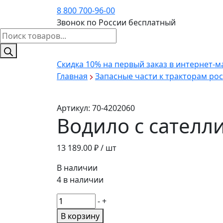
8 800 700-96-00
Звонок по России бесплатный
Поиск
товаров
Скидка 10%
на первый заказ в интернет-м
Главная
Запасные части к тракторам ро
Артикул:
70-4202060
Водило с сателл
13 189.00
₽ / шт
В наличии
4 в наличии
Количество
-
+
товара
В корзину