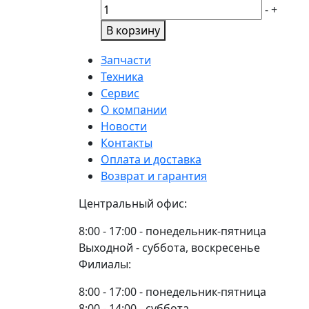
(н/
Количество
-
+
о)
товара
В корзину
85-
Пластина
3502040
сцепления
Запчасти
асбестовая
80-
Техника
накладка
1601099
Сервис
Master
РУП
О компании
Part
МТЗ
Новости
Контакты
Оплата и доставка
Возврат и гарантия
Центральный офис:
8:00 - 17:00 - понедельник-пятница
Выходной - суббота, воскресенье
Филиалы:
8:00 - 17:00 - понедельник-пятница
8:00 - 14:00 - суббота