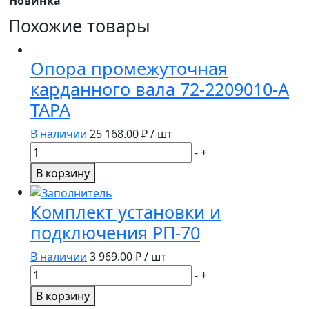
Новинка
Похожие товары
Опора промежуточная
карданного вала 72-2209010-А
ТАРА
В наличии
25 168.00
₽ / шт
Количество
-
+
товара
В корзину
Опора
промежуточная
Комплект установки и
карданного
подключения РП-70
вала
72-
В наличии
3 969.00
₽ / шт
2209010-
Количество
-
+
А
товара
В корзину
ТАРА
Комплект