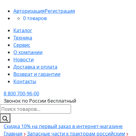
Авторизация
Регистрация
0 товаров
Каталог
Техника
Сервис
О компании
Новости
Доставка и оплата
Возврат и гарантии
Контакты
8 800 700-96-00
Звонок по России бесплатный
Поиск
товаров
Скидка 10%
на первый заказ в интернет-магазине
Главная
Запасные части к тракторам российским