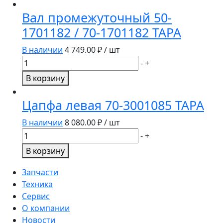
установки
Вал промежуточный 50-
и
1701182 / 70-1701182 ТАРА
подключения
РП-70
В наличии
4 749.00
₽ / шт
Количество
-
+
товара
В корзину
Вал
промежуточный
Цапфа левая 70-3001085 ТАРА
50-
1701182
В наличии
8 080.00
₽ / шт
/
Количество
-
+
70-
товара
В корзину
1701182
Цапфа
ТАРА
левая
Запчасти
70-
Техника
3001085
Сервис
ТАРА
О компании
Новости