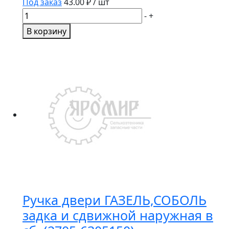
Под заказ
43.00
₽ / шт
Количество
-
+
товара
В корзину
Болт
М12х90хН12
крепления
корзины
МТЗ
(245-
1005122)
Ручка двери ГАЗЕЛЬ,СОБОЛЬ
задка и сдвижной наружная в