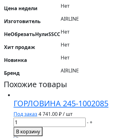
Нет
170х90х70мм.,
Цена недели
чёрный,
AIRLINE
Изготовитель
пласт
AJ-
Нет
НеОбрезатьНулиSSCC
U-
01
Нет
Хит продаж
AirLine
Нет
Новинка
AIRLINE
Бренд
Похожие товары
ГОРЛОВИНА 245-1002085
Под заказ
4 741.00
₽ / шт
Количество
-
+
товара
В корзину
ГОРЛОВИНА