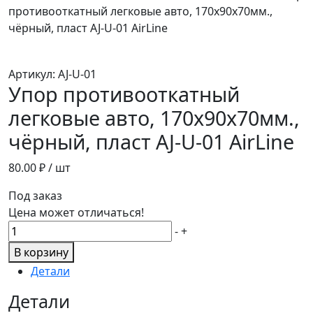
противооткатный легковые авто, 170х90х70мм.,
чёрный, пласт AJ-U-01 AirLine
Артикул:
AJ-U-01
Упор противооткатный
легковые авто, 170х90х70мм.,
чёрный, пласт AJ-U-01 AirLine
80.00
₽ / шт
Под заказ
Цена может отличаться!
Количество
-
+
товара
В корзину
Упор
Детали
противооткатный
легковые
Детали
авто,