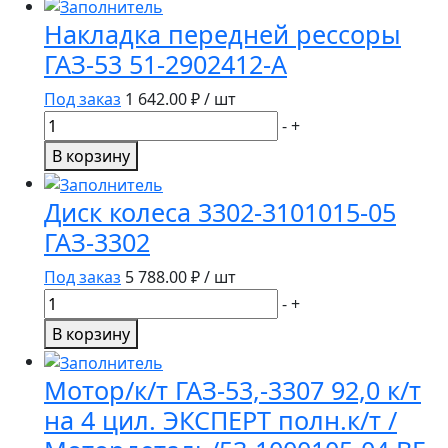
245-
Накладка передней рессоры
1002085
ГАЗ-53 51-2902412-А
Под заказ
1 642.00
₽ / шт
Количество
-
+
товара
В корзину
Накладка
передней
Диск колеса 3302-3101015-05
рессоры
ГАЗ-3302
ГАЗ-53
51-
Под заказ
5 788.00
₽ / шт
2902412-
Количество
-
+
А
товара
В корзину
Диск
колеса
Мотор/к/т ГАЗ-53,-3307 92,0 к/т
3302-
на 4 цил. ЭКСПЕРТ полн.к/т /
3101015-
05