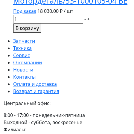
Мотордеталь/53-1000105-04 ВЕ
ГАЗ-3302
Под заказ
18 030.00
₽ / шт
Количество
-
+
товара
В корзину
Мотор/
к/
Запчасти
т
Техника
ГАЗ-53,-3307
Сервис
92,0
О компании
к/
Новости
т
Контакты
на
Оплата и доставка
4
Возврат и гарантия
цил.
Центральный офис:
ЭКСПЕРТ
полн.к/
8:00 - 17:00 - понедельник-пятница
т
Выходной - суббота, воскресенье
/
Филиалы:
Мотордеталь/53-