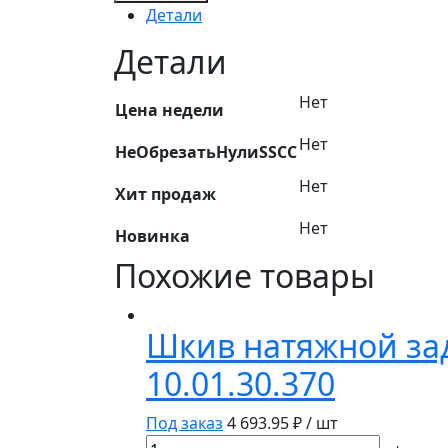
Тяга
Детали
натяжителя
лифтера
Детали
(ленты)
ПСХ-01.840
Нет
Цена недели
Нет
НеОбрезатьНулиSSCC
Нет
Хит продаж
Нет
Новинка
Похожие товары
Шкив натяжной зад
10.01.30.370
Под заказ
4 693.95
₽ / шт
Количество