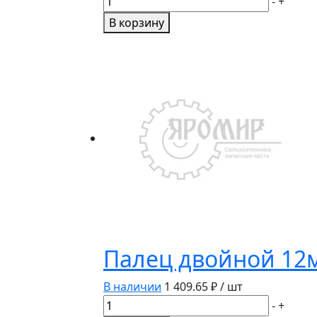
-
+
товара
В корзину
Шкив
натяжной
заднего
контрпривода
алюм.
10.01.30.900А
/
10.01.30.370
Палец двойной 12м
В наличии
1 409.65
₽ / шт
Количество
-
+