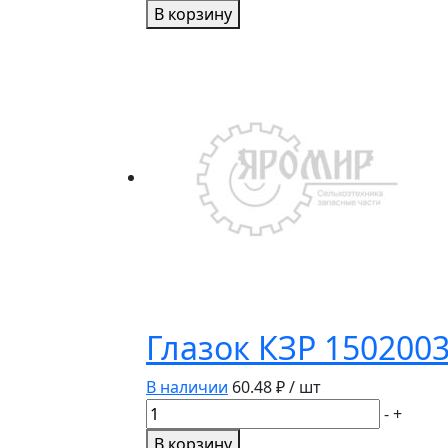
товара
В корзину
Палец
двойной
12мм
16500.01
SCH
Глазок КЗР 150200
В наличии
60.48
₽ / шт
Количество
-
+
товара
В корзину