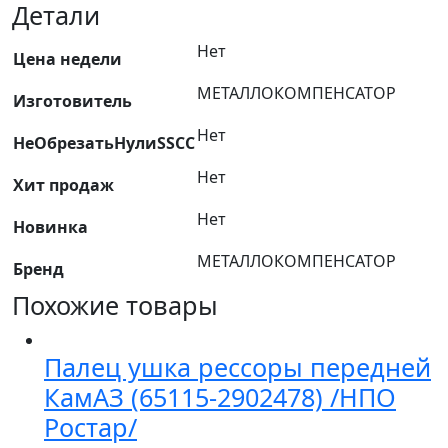
масла
Детали
с
Нет
ТКР
Цена недели
левая
МЕТАЛЛОКОМПЕНСАТОР
Изготовитель
L=400мм
КАМАЗ
Нет
НеОбрезатьНулиSSCC
ЕВРО
(000.4859.269.000)
Нет
Хит продаж
/
Нет
МЕТАЛЛОКОМПЕНСАТОР/
Новинка
МЕТАЛЛОКОМПЕНСАТОР
Бренд
Похожие товары
Палец ушка рессоры передней
КамАЗ (65115-2902478) /НПО
Ростар/