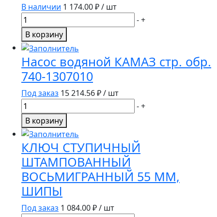
В наличии
1 174.00
₽ / шт
Количество
-
+
товара
В корзину
Палец
ушка
Насос водяной КАМАЗ стр. обр.
рессоры
740-1307010
передней
КамАЗ
Под заказ
15 214.56
₽ / шт
(65115-
Количество
-
+
2902478)
товара
В корзину
/
Насос
НПО
водяной
КЛЮЧ СТУПИЧНЫЙ
Ростар/
КАМАЗ
ШТАМПОВАННЫЙ
стр.
ВОСЬМИГРАННЫЙ 55 ММ,
обр.
740-
ШИПЫ
1307010
Под заказ
1 084.00
₽ / шт