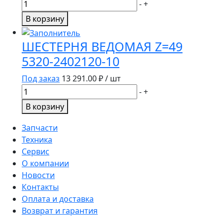
Количество
-
+
товара
В корзину
КЛЮЧ
СТУПИЧНЫЙ
ШЕСТЕРНЯ ВЕДОМАЯ Z=49
ШТАМПОВАННЫЙ
5320-2402120-10
ВОСЬМИГРАННЫЙ
55
Под заказ
13 291.00
₽ / шт
ММ,
Количество
-
+
ШИПЫ
товара
В корзину
ШЕСТЕРНЯ
ВЕДОМАЯ
Запчасти
Z=49
Техника
5320-
Сервис
2402120-
О компании
10
Новости
Контакты
Оплата и доставка
Возврат и гарантия