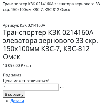
Транспортер КЗК 0214160А элеватора зернового 33
скр. 150х100мм КЗС-7, КЗС-812 Омск
Артикул:
КЗК 0214160А
Транспортер КЗК 0214160А
элеватора зернового 33 скр.
150х100мм КЗС-7, КЗС-812
Омск
13 098.00
₽ / шт
Под заказ
Цена может отличаться!
Количество
-
+
товара
В корзину
Транспортер
Детали
КЗК