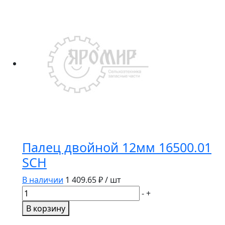
запрессовочная
для
планок
косы
10937
SCH
стенд
Палец двойной 12мм 16500.01
SCH
В наличии
1 409.65
₽ / шт
Количество
-
+
товара
В корзину
Палец