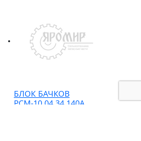
двойной
12мм
16500.01
SCH
БЛОК БАЧКОВ
РСМ-10.04.34.140А
Под заказ
1 623.04
₽ / шт
Количество
-
+
товара
В корзину
БЛОК