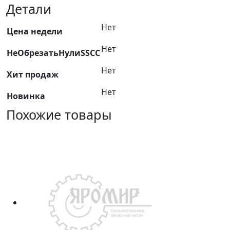
0214160А
Детали
элеватора
Нет
зернового
Цена недели
33
Нет
НеОбрезатьНулиSSCC
скр.
150х100мм
Нет
Хит продаж
КЗС-7,
КЗС-812
Нет
Новинка
Омск
Похожие товары