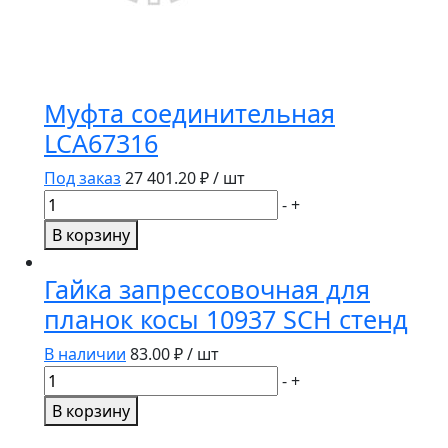
Муфта соединительная
LCA67316
Под заказ
27 401.20
₽ / шт
Количество
-
+
товара
В корзину
Муфта
соединительная
Гайка запрессовочная для
LCA67316
планок косы 10937 SCH стенд
В наличии
83.00
₽ / шт
Количество
-
+
товара
В корзину
Гайка