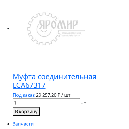
Муфта соединительная
LCA67317
Под заказ
29 257.20
₽ / шт
Количество
-
+
товара
В корзину
Муфта
соединительная
Запчасти