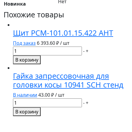
Нет
Новинка
Похожие товары
Щит РСМ-101.01.15.422 АНТ
Под заказ
6 393.60
₽ / шт
Количество
-
+
товара
В корзину
Щит
РСМ-101.01.15.422
Гайка запрессовочная для
АНТ
головки косы 10941 SCH стенд
В наличии
43.00
₽ / шт
Количество
-
+
товара
В корзину
Гайка
запрессовочная
для