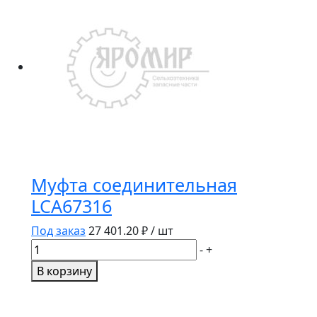
головки
косы
10941
SCH
стенд
Муфта соединительная
LCA67316
Под заказ
27 401.20
₽ / шт
Количество
-
+
товара
В корзину
Муфта
соединительная
LCA67316