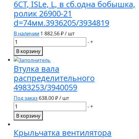
6CT, ISLe, L, в сб.одна бобышка,
ролик 26900-21
d=74мм.3936205/3934819
В наличии
1 882.56
₽ / шт
Количество
-
+
товара
В корзину
Ролик
натяжителя
Втулка вала
дв.Cummins
распределительного
6CT,
4983253/3940059
ISLe,
L,
Под заказ
638.00
₽ / шт
в
Количество
-
+
сб.одна
товара
бобышка,
В корзину
Втулка
ролик
вала
26900-
Крыльчатка вентилятора
распределительного
21