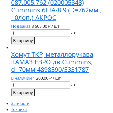
087.005.762 (020005348)
4983253/3940059
d=74мм.3936205/3934819
Cummins 6LTA-8.9 (D=762мм.,
10лоп.) АКРОС
Под заказ
8 505.00
₽ / шт
Количество
-
+
товара
В корзину
Крыльчатка
вентилятора
Хомут ТКР, металлорукава
087.005.762
КАМАЗ ЕВРО дв.Cummins,
(020005348)
d=70мм 4898590/5331787
Cummins
6LTA-
В наличии
1 200.00
₽ / шт
8.9
Количество
-
+
(D=762мм.,
товара
10лоп.)
В корзину
Хомут
АКРОС
ТКР,
Запчасти
металлорукава
Техника