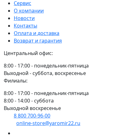
КАМАЗ
Сервис
ЕВРО
О компании
дв.Cummins,
Новости
d=70мм
Контакты
4898590/5331787
Оплата и доставка
Возврат и гарантия
Центральный офис:
8:00 - 17:00 - понедельник-пятница
Выходной - суббота, воскресенье
Филиалы:
8:00 - 17:00 - понедельник-пятница
8:00 - 14:00 - суббота
Выходной воскресенье
8 800 700-96-00
(многоканальный)
online-store@yaromir22.ru