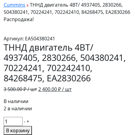
Cummins
ТННД двигатель 4ВТ/ 4937405, 2830266,
504380241, 70224241, 702242410, 84268475, EA2830266
Распродажа!
Артикул:
EA504380241
ТННД двигатель 4ВТ/
4937405, 2830266, 504380241,
70224241, 702242410,
84268475, EA2830266
Первоначальная
Текущая
3 500.00
₽ / шт
2 400.00
₽ / шт
цена
цена:
В наличии
составляла
2
2 в наличии
3
400.00 ₽
500.00 ₽
/
Количество
-
+
/
шт.
товара
В корзину
шт.
ТННД