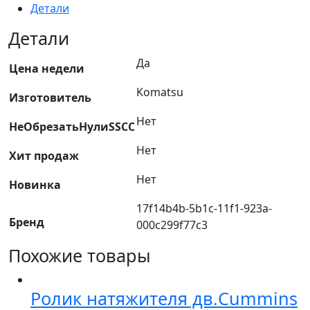
Детали
двигатель
4ВТ/
Детали
4937405,
Да
2830266,
Цена недели
504380241,
Komatsu
Изготовитель
70224241,
702242410,
Нет
НеОбрезатьНулиSSCC
84268475,
EA2830266
Нет
Хит продаж
Нет
Новинка
17f14b4b-5b1c-11f1-923a-
Бренд
000c299f77c3
Похожие товары
Ролик натяжителя дв.Cummins