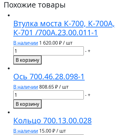
Похожие товары
Втулка моста К-700, К-700А,
К-701 /700А.23.00.011-1
В наличии
1 620.00
₽ / шт
Количество
-
+
товара
В корзину
Втулка
моста
Ось 700.46.28.098-1
К-700,
К-700А,
В наличии
808.65
₽ / шт
К-701
Количество
-
+
/700А.23.00.011-
товара
В корзину
1
Ось
700.46.28.098-
Кольцо 700.13.00.028
1
В наличии
15.00
₽ / шт