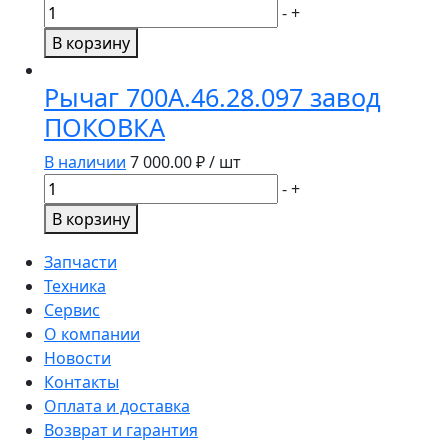
Количество
-
+
товара
В корзину
Кольцо
700.13.00.028
Рычаг 700А.46.28.097 завод
ПОКОВКА
В наличии
7 000.00
₽ / шт
Количество
-
+
товара
В корзину
Рычаг
700А.46.28.097
Запчасти
завод
Техника
ПОКОВКА
Сервис
О компании
Новости
Контакты
Оплата и доставка
Возврат и гарантия