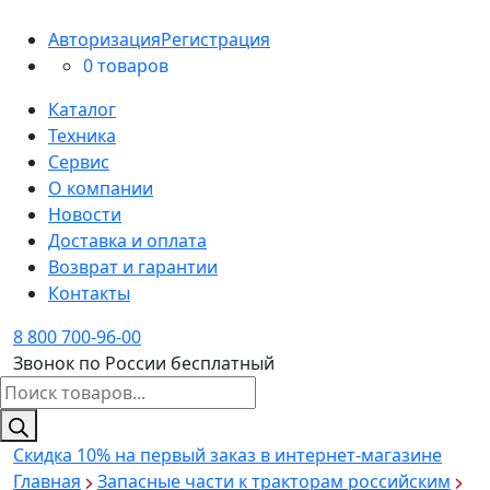
Авторизация
Регистрация
0 товаров
Каталог
Техника
Сервис
О компании
Новости
Доставка и оплата
Возврат и гарантии
Контакты
8 800 700-96-00
Звонок по России бесплатный
Поиск
товаров
Скидка 10%
на первый заказ в интернет-магазине
Главная
Запасные части к тракторам российским