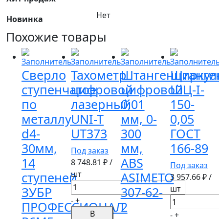
Нет
Новинка
Похожие товары
Сверло
Тахометр
Штангенциркул
Штанге
ступенчатое
цифровой
цифровой
ШЦ-I-
по
лазерный
0,01
150-
металлу
UNI-T
мм, 0-
0,05
d4-
UT373
300
ГОСТ
30мм,
мм,
166-89
Под заказ
14
ABS
8 748.81
₽ /
Под заказ
шт
ступеней
ASIMETO
3 957.66
₽ /
Количество
шт
ЗУБР
307-62-
товара
Количество
-
+
ПРОФЕССИОНАЛ
2
Тахометр
товара
В
-
+