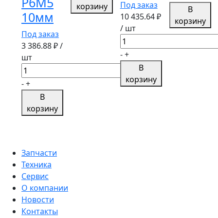
Р6М5
цифровой
Штангенцир
Под заказ
корзину
В
лазерный
10мм
ШЦ-
10 435.64
₽
корзину
UNI-
I-
/ шт
Под заказ
T
Количество
150-
3 386.88
₽ /
UT373
товара
0,05
-
+
шт
Штангенциркуль
ГОСТ
В
Количество
цифровой
166-
корзину
товара
-
+
0,01
89
Сверло
В
мм,
ступенчатое
корзину
0-
по
300
металлу
мм,
d4-
ABS
30мм,
Запчасти
ASIMETO
14
Техника
307-
ступеней
Сервис
62-
ЗУБР
О компании
2
ПРОФЕССИОНАЛ
Новости
Р6М5
Контакты