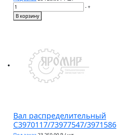
Количество
-
+
товара
В корзину
ВАЛ
ПРИВОДА
ЛЕНТЫ
255383N
(174694,165540)
Вал распределительный
C3970117/73977547/3971586
Под заказ
23 250.00
₽ / шт