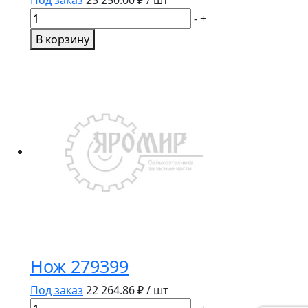
Количество
-
+
товара
В корзину
Вал
распределительный
C3970117/73977547/3971586
Нож 279399
Под заказ
22 264.86
₽ / шт
Количество