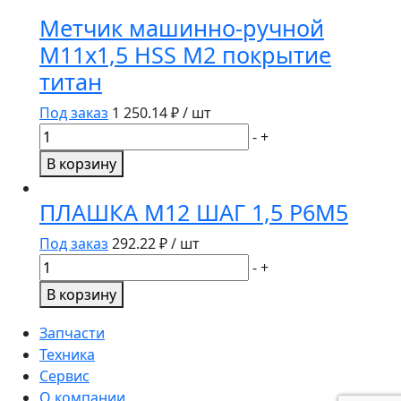
Метчик машинно-ручной
М11х1,5 HSS M2 покрытие
титан
Под заказ
1 250.14
₽ / шт
Количество
-
+
товара
В корзину
Метчик
машинно-
ПЛАШКА М12 ШАГ 1,5 Р6М5
ручной
М11х1,5
Под заказ
292.22
₽ / шт
HSS
Количество
-
+
M2
товара
В корзину
покрытие
ПЛАШКА
титан
М12
Запчасти
ШАГ
Техника
1,5
Сервис
Р6М5
О компании