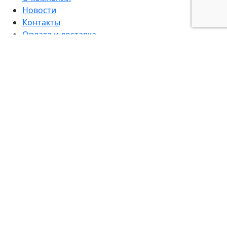
Новости
Контакты
Оплата и доставка
Возврат и гарантия
Центральный офис:
8:00 - 17:00 - понедельник-пятница
Выходной - суббота, воскресенье
Филиалы:
8:00 - 17:00 - понедельник-пятница
8:00 - 14:00 - суббота
Выходной воскресенье
8 800 700-96-00
(многоканальный)
online-store@yaromir22.ru
Подписаться