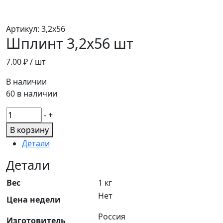
Артикул:
3,2х56
Шплинт 3,2х56 шт
7.00
₽ / шт
В наличии
60 в наличии
Количество
-
+
товара
В корзину
Шплинт
Детали
3,2х56
шт
Детали
Вес
1 кг
Нет
Цена недели
Россия
Изготовитель