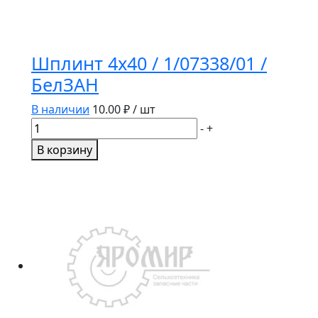
Шплинт 4х40 / 1/07338/01 /
БелЗАН
В наличии
10.00
₽ / шт
Количество
-
+
товара
В корзину
Шплинт
4х40
/
1/07338/01
/
БелЗАН