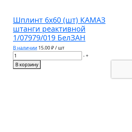
Шплинт 6х60 (шт) КАМАЗ
штанги реактивной
1/07979/019 БелЗАН
В наличии
15.00
₽ / шт
Количество
-
+
товара
В корзину
Шплинт
6х60
(шт)
КАМАЗ
штанги
реактивной
1/07979/019
БелЗАН