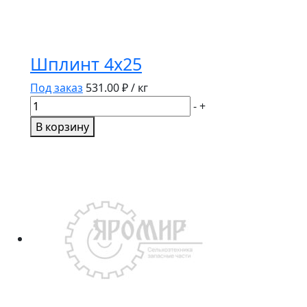
Шплинт 4х25
Под заказ
531.00
₽ / кг
Количество
-
+
товара
В корзину
Шплинт
4х25