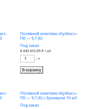
асс-
Посевной комплекс»Кузбасс»
3
ПК — 9,7 (К)
Под заказ
8 840 653.89
₽ / шт
Количество
-
+
товара
Посевной
В корзину
комплекс"Кузбасс"
ПК
-
9,7
асс-
Посевной комплекс»Кузбасс»
3
ПК — 9,7 (К) с бункером 10 м3
(К)
Под заказ