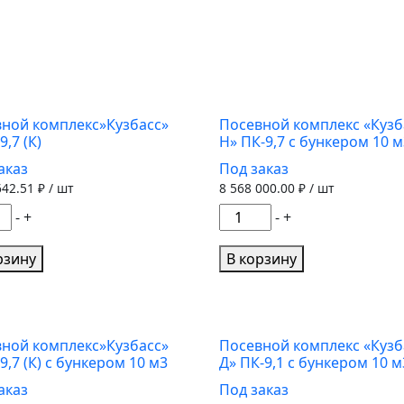
ной комплекс»Кузбасс»
Посевной комплекс «Кузб
9,7 (К)
Н» ПК-9,7 с бункером 10 м
аказ
Под заказ
642.51
₽ / шт
8 568 000.00
₽ / шт
ество
Количество
-
+
-
+
а
товара
вной
Посевной
рзину
В корзину
екс"Кузбасс"
комплекс
"Кузбасс-
Н"
ПК-9,7
ной комплекс»Кузбасс»
Посевной комплекс «Кузб
9,7 (К) с бункером 10 м3
Д» ПК-9,1 с бункером 10 м
с
бункером
аказ
Под заказ