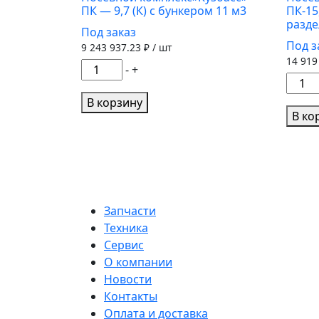
ПК — 9,7 (К) с бункером 11 м3
ПК-15
бункером
с
разд
Под заказ
12,8
бунк
Под з
9 243 937.23
₽ / шт
м3
10
14 919
Количество
м3
-
+
Колич
товара
товар
Посевной
В корзину
Посе
В ко
комплекс"Кузбасс"
компл
ПК
"Кузб
-
ПК-15
9,7
с
(К)
бунк
с
Запчасти
11
бункером
Техника
м3
11
Сервис
и
м3
О компании
разд
Новости
высе
Контакты
Оплата и доставка