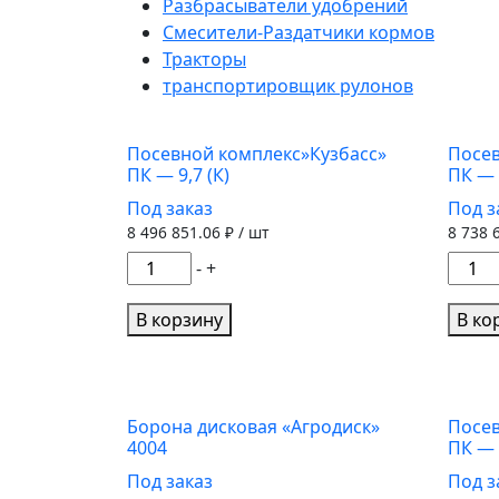
Разбрасыватели удобрений
Смесители-Раздатчики кормов
Тракторы
транспортировщик рулонов
Посевной комплекс»Кузбасс»
Посев
ПК — 9,7 (К)
ПК — 
Под заказ
Под з
8 496 851.06
₽ / шт
8 738 
Количество
Колич
-
+
товара
товар
Посевной
Посе
В корзину
В ко
комплекс"Кузбасс"
компл
ПК
ПК
-
-
9,7
9,7
Борона дисковая «Агродиск»
Посев
4004
ПК — 
(К)
(К)
Под заказ
Под з