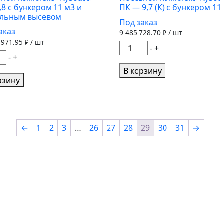
,8 с бункером 11 м3 и
ПК — 9,7 (К) с бункером 1
ельным высевом
Под заказ
ером
аказ
9 485 728.70
₽ / шт
 971.95
₽ / шт
Количество
-
+
ество
-
+
товара
а
Посевной
В корзину
вной
рзину
комплекс"Кузбасс"
екс
ПК
асс"
-
,8
9,7
←
1
2
3
…
26
27
28
29
30
31
→
(К)
ером
с
бункером
11
м3
ельным
вом