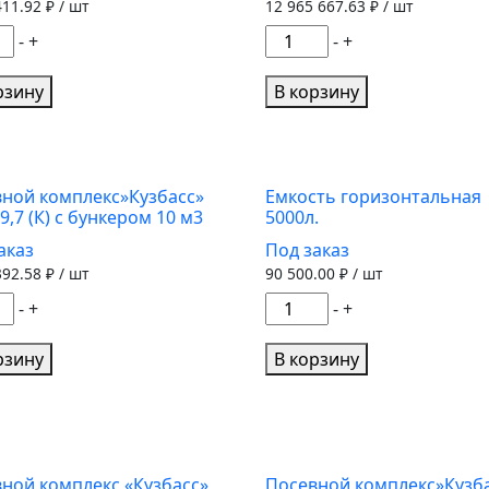
10
411.92
₽ / шт
12 965 667.63
₽ / шт
м3
ество
Количество
-
+
-
+
а
товара
вной
Посевной
рзину
В корзину
екс"Кузбасс"
комплекс
"Кузбасс-
Д"
ПК-9,1
ной комплекс»Кузбасс»
Емкость горизонтальная
9,7 (К) с бункером 10 м3
5000л.
с
бункером
аказ
Под заказ
ером
10
392.58
₽ / шт
90 500.00
₽ / шт
м3
ество
Количество
-
+
-
+
а
товара
вной
Емкость
рзину
В корзину
екс"Кузбасс"
горизонтальная
5000л.
ной комплекс «Кузбасс»
Посевной комплекс»Кузб