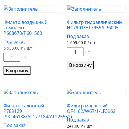
с
наружный
колбой
AF25368/SA16163/SL5856/P
аналог
PL420
Фильтр воздушный
Фильтр гидравлический
комплект
HC7901/HF7955/LP6005
Автомагнат
P608678/P601560
Под заказ
Под заказ
1 609.00
₽ / шт
5 933.00
₽ / шт
Количество
-
+
Количество
-
+
товара
товара
Фильтр
В корзину
Фильтр
В корзину
гидравлический
воздушный
HC7901/HF7955/LP6005
комплект
P608678/P601560
Фильтр салонный
Фильтр масляный
P789129
OF4182/W67/1/LF3962
(SKL46188/AL177184/AL225552)
Под заказ
Под заказ
241.00
₽ / шт