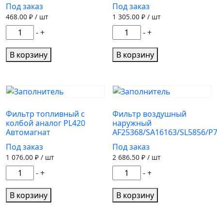
Под заказ
Под заказ
468.00
₽ / шт
1 305.00
₽ / шт
Количество
Количество
-
+
-
+
товара
товара
Фильтр
Фильтр
В корзину
В корзину
топливный
топливный
J1330501/FF5160/FC502
FF5327/FG1072
Фильтр топливный с
Фильтр воздушный
колбой аналог PL420
наружный
Автомагнат
AF25368/SA16163/SL5856/P
Под заказ
Под заказ
1 076.00
₽ / шт
2 686.50
₽ / шт
Количество
Количество
-
+
-
+
товара
товара
Фильтр
Фильтр
В корзину
В корзину
топливный
воздушный