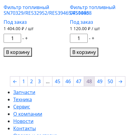
ЭФТ-75А
Фильтр топливный
Фильтр топливный
SN70329/RE532952/RE539465/FS1096
04504438
Невский
фильтр
Под заказ
Под заказ
1 404.00
₽ / шт
1 120.00
₽ / шт
Количество
Количество
-
+
-
+
товара
товара
Фильтр
Фильтр
В корзину
В корзину
топливный
топливный
SN70329/RE532952/RE539465/FS1096
04504438
←
1
2
3
…
45
46
47
48
49
50
→
Запчасти
Техника
Сервис
О компании
Новости
Контакты