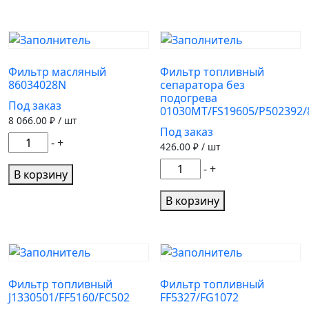
воздушный
D150
SA16804
HIFI
Фильтр масляный
Фильтр топливный
86034028N
сепаратора без
подогрева
Под заказ
01030MT/FS19605/P502392/
8 066.00
₽ / шт
Под заказ
Количество
-
+
426.00
₽ / шт
товара
Количество
-
+
Фильтр
В корзину
товара
масляный
Фильтр
В корзину
86034028N
топливный
сепаратора
без
подогрева
01030MT/FS19605/P502392/
Фильтр топливный
Фильтр топливный
J1330501/FF5160/FC502
FF5327/FG1072