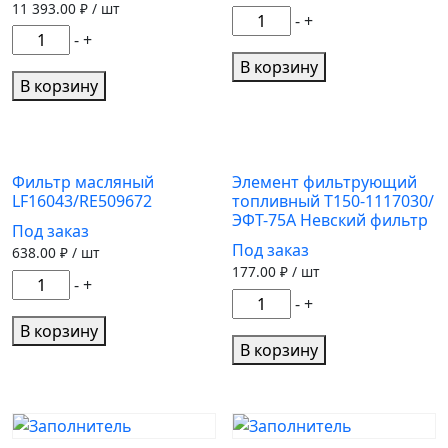
11 393.00
₽ / шт
Количество
-
+
Количество
-
+
товара
товара
Фильтр
В корзину
Фильтр
В корзину
масляный
салонный
OF4182/W67/1/LF3962
P789129
(SKL46188/AL177184/AL225552)
Фильтр масляный
Элемент фильтрующий
LF16043/RE509672
топливный Т150-1117030/
ЭФТ-75А Невский фильтр
Под заказ
Под заказ
638.00
₽ / шт
177.00
₽ / шт
Количество
-
+
Количество
-
+
товара
товара
Фильтр
В корзину
Элемент
В корзину
масляный
фильтрующий
LF16043/RE509672
топливный
Т150-
1117030/