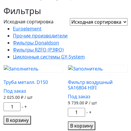
Фильтры
Исходная сортировка
Euroelement
Прочие производители
Фильтры Donaldson
Фильтры RZFO (РЗФО)
Циклонные системы GY-System
Труба металл. D150
Фильтр воздушный
SA16804 HIFI
Под заказ
Под заказ
2 025.00
₽ / шт
9 739.00
₽ / шт
Количество
-
+
Количество
-
+
товара
товара
Труба
В корзину
Фильтр
В корзину
металл.