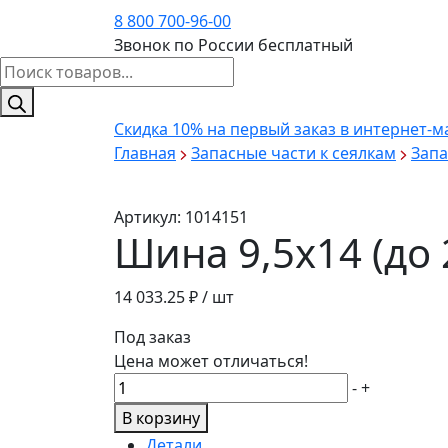
8 800 700-96-00
Звонок по России бесплатный
Поиск
товаров
Скидка 10%
на первый заказ в интернет-м
Главная
Запасные части к сеялкам
Запа
Артикул:
1014151
Шина 9,5х14 (до 
14 033.25
₽ / шт
Под заказ
Цена может отличаться!
Количество
-
+
товара
В корзину
Шина
Детали