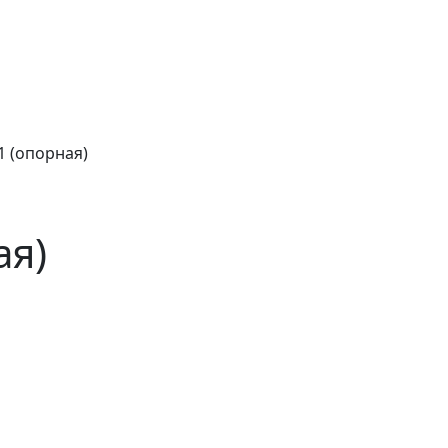
1 (опорная)
ая)