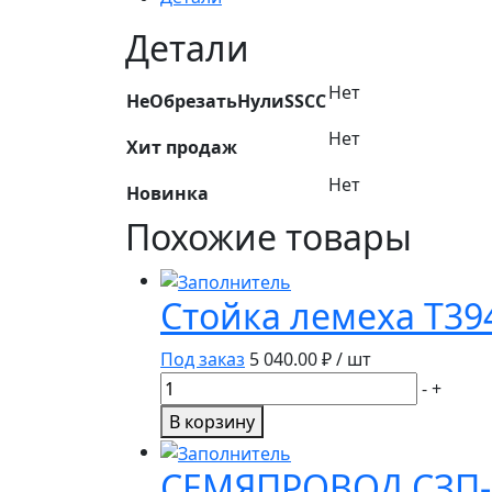
9,5х14
(до
Детали
2007г.)
1014151
Нет
НеОбрезатьНулиSSCC
(опорная)
Нет
Хит продаж
Нет
Новинка
Похожие товары
Стойка лемеха Т394
Под заказ
5 040.00
₽ / шт
Количество
-
+
товара
В корзину
Стойка
лемеха
СЕМЯПРОВОД СЗП-
Т394.06.00.05