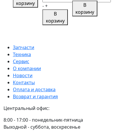
400/60-
Шина
корзину
товара
В
10PR
-
+
15,5
15,0/55-
Шина
корзину
110A8/B
В
18PR
17
11,5/80-
MIM
корзину
149A6/145A8LLV&155A6/151A8HLV
14PR
15,3
104
PRINCE
141A6/137A8
143
TL
335
HLV
A6/139
MRL
TL
MAW
A8
Запчасти
MRL
905
18PR
Техника
TL
MAW
Сервис
MRL
200
О компании
TL
Новости
MRL
Контакты
Оплата и доставка
Возврат и гарантия
Центральный офис:
8:00 - 17:00 - понедельник-пятница
Выходной - суббота, воскресенье