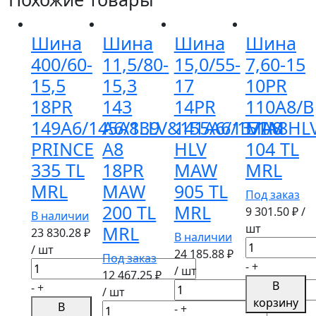
Шина
Шина
Шина
Шина
400/60-
11,5/80-
15,0/55-
7,60-15
15,5
15,3
17
10PR
18PR
143
14PR
110A8/B
149A6/145A8LLV&155A6/151A8HL
A6/139
141A6/137A8
MIM
PRINCE
A8
HLV
104 TL
335 TL
18PR
MAW
MRL
MRL
MAW
905 TL
Под заказ
200 TL
MRL
9 301.50
₽ /
В наличии
шт
MRL
23 830.28
₽
В наличии
Количество
/ шт
24 185.88
₽
Под заказ
товара
Количество
-
+
/ шт
12 467.25
₽
Шина
товара
В
Количество
-
+
/ шт
7,60-
Шина
корзину
товара
В
Количество
-
+
15