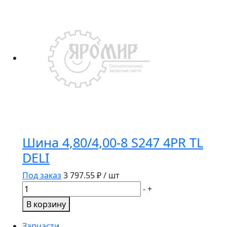
15
FT-
216
14PR
143B
Nortec
TT
Шина 4,80/4,00-8 S247 4PR TL
DELI
Под заказ
3 797.55
₽ / шт
Количество
-
+
товара
В корзину
Шина
4,80/4,00-
Запчасти