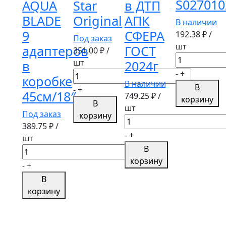
S027010
AQUA
Star
в ДТП
BLADE
Original
АПК
В наличии
9
СФЕРА
192.38
₽ /
Под заказ
шт
адаптеров
ГОСТ
351.00
₽ /
Количество
шт
в
2024г
товара
-
+
Количество
коробке
Щетка
В наличии
товара
В
-
+
45см/18″
стеклоочист
749.25
₽ /
Щетка
корзину
В
бескаркасна
шт
стеклоочистителя
Под заказ
корзину
SKYWAY
Количество
500мм
389.75
₽ /
СТАНДАРТ
товара
Green
-
+
шт
22"/550мм
Аптечка
Star
В
Количество
S02701025
первой
Original
корзину
товара
-
+
помощи
Щетка
В
пострадавшим
стеклоочистителя
корзину
в
бескаркасная
ДТП
SKYWAY
АПК
AQUA