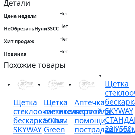
зимняя
Детали
ALCA
Нет
350мм/15"
Цена недели
Нет
НеОбрезатьНулиSSCC
Нет
Хит продаж
Нет
Новинка
Похожие товары
Щетка
стеклоо
бескарк
Щетка
Щетка
Аптечка
SKYWAY
стеклоочистителя
стеклоочистителя
первой
СТАНДА
бескаркасная
500мм
помощи
22″/550
SKYWAY
Green
пострадавшим