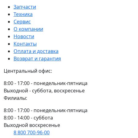
СФЕРА
BLADE
Запчасти
ГОСТ
9
Техника
2024г
адаптеров
Сервис
в
О компании
коробке
Новости
45см/18"
Контакты
Оплата и доставка
Возврат и гарантия
Центральный офис:
8:00 - 17:00 - понедельник-пятница
Выходной - суббота, воскресенье
Филиалы:
8:00 - 17:00 - понедельник-пятница
8:00 - 14:00 - суббота
Выходной воскресенье
8 800 700-96-00
(многоканальный)