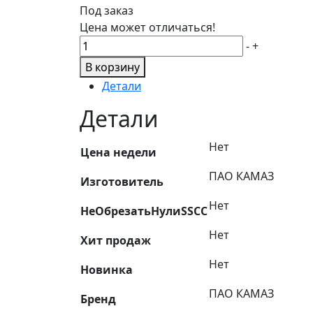
Под заказ
Цена может отличаться!
Количество
-
+
товара
В корзину
Шайба
Детали
опорная
шестерни
Детали
полуоси
редуктора
Нет
Цена недели
КАМАЗ
ПАО КАМАЗ
оригинал
Изготовитель
5320.2403051
Нет
НеОбрезатьНулиSSCC
Нет
Хит продаж
Нет
Новинка
ПАО КАМАЗ
Бренд