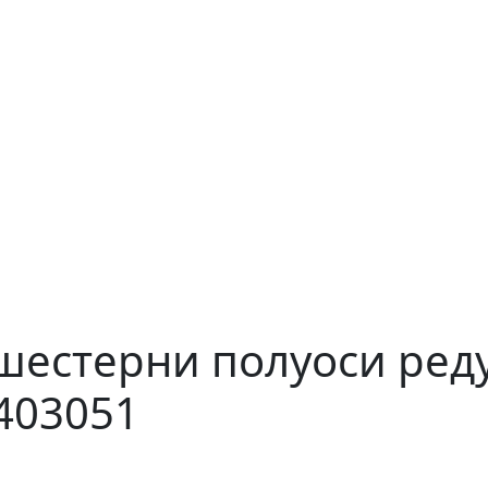
шестерни полуоси ред
403051