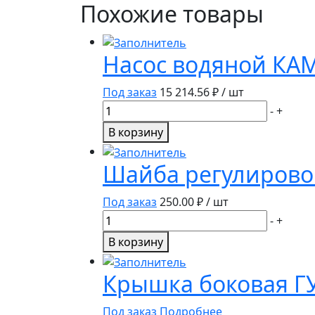
Похожие товары
Насос водяной КАМ
Под заказ
15 214.56
₽ / шт
Количество
-
+
товара
В корзину
Насос
водяной
Шайба регулирово
КАМАЗ
стр.
Под заказ
250.00
₽ / шт
обр.
Количество
-
+
740-
товара
В корзину
1307010
Шайба
регулировочная
Крышка боковая ГУ
редуктора
5320-
Под заказ
Подробнее