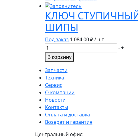
2402088
КАМАЗ
КЛЮЧ СТУПИЧНЫЙ
ШИПЫ
Под заказ
1 084.00
₽ / шт
Количество
-
+
товара
В корзину
КЛЮЧ
СТУПИЧНЫЙ
Запчасти
ШТАМПОВАННЫЙ
Техника
ВОСЬМИГРАННЫЙ
Сервис
55
О компании
ММ,
Новости
ШИПЫ
Контакты
Оплата и доставка
Возврат и гарантия
Центральный офис: