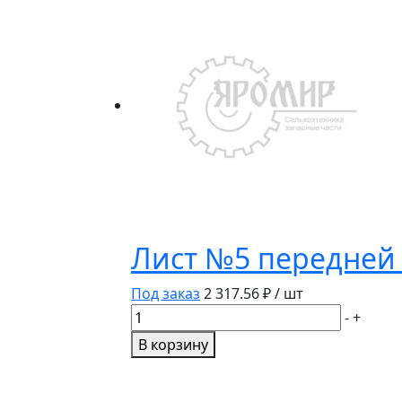
рессоры
передней
КамАЗ
(65115-
2902478)
/
НПО
Ростар/
Лист №5 передней 
Под заказ
2 317.56
₽ / шт
Количество
-
+
товара
В корзину
Лист
№5
передней