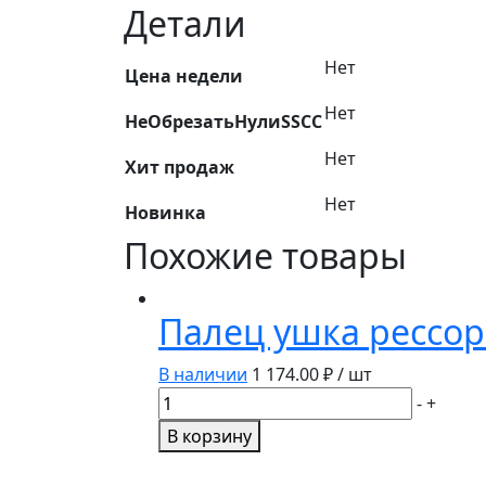
15.1770238
Детали
Нет
Цена недели
Нет
НеОбрезатьНулиSSCC
Нет
Хит продаж
Нет
Новинка
Похожие товары
Палец ушка рессор
В наличии
1 174.00
₽ / шт
Количество
-
+
товара
В корзину
Палец
ушка