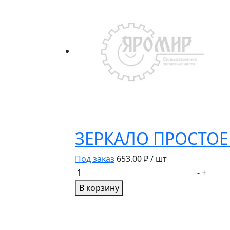
рессоры
с
хомутом
65115-
2902050-
20
ЗЕРКАЛО ПРОСТОЕ 
Под заказ
653.00
₽ / шт
Количество
-
+
товара
В корзину
ЗЕРКАЛО
ПРОСТОЕ
МЕТАЛЛ