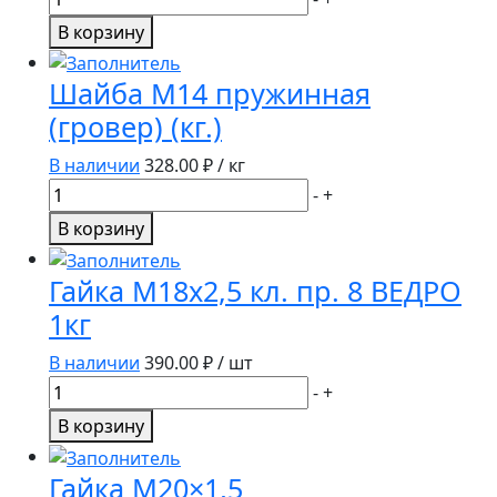
товара
В корзину
Гровер
d33
Шайба М14 пружинная
(гровер) (кг.)
В наличии
328.00
₽ / кг
Количество
-
+
товара
В корзину
Шайба
М14
Гайка М18х2,5 кл. пр. 8 ВЕДРО
пружинная
1кг
(гровер)
(кг.)
В наличии
390.00
₽ / шт
Количество
-
+
товара
В корзину
Гайка
М18х2,5
Гайка М20×1,5
кл.