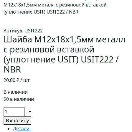
М12х18х1,5мм металл с резиновой вставкой
(уплотнение USIT) USIT222 / NBR
Артикул:
USIT222
Шайба М12х18х1,5мм металл
с резиновой вставкой
(уплотнение USIT) USIT222 /
NBR
20.00
₽ / шт
В наличии
90 в наличии
Количество
-
+
товара
В корзину
Шайба
Детали
М12х18х1,5мм