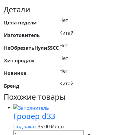
металл
Детали
с
Нет
резиновой
Цена недели
вставкой
Китай
Изготовитель
(уплотнение
USIT)
Нет
НеОбрезатьНулиSSCC
USIT222
/
Нет
Хит продаж
NBR
Нет
Новинка
Китай
Бренд
Похожие товары
Гровер d33
Под заказ
35.00
₽ / шт
Количество
-
+