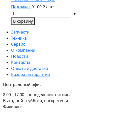
пр.
Под заказ
91.00
₽ / шт
8
Количество
-
+
ВЕДРО
товара
В корзину
1кг
Гайка
М20x1,5
Запчасти
Техника
Сервис
О компании
Новости
Контакты
Оплата и доставка
Возврат и гарантия
Центральный офис:
8:00 - 17:00 - понедельник-пятница
Выходной - суббота, воскресенье
Филиалы: