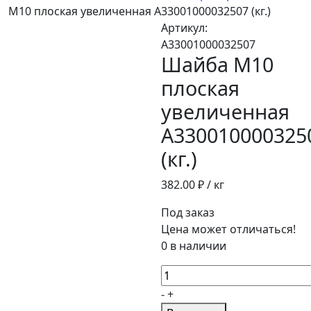
М10 плоская увеличенная A33001000032507 (кг.)
Артикул:
A33001000032507
Шайба М10
плоская
увеличенная
A330010000325
(кг.)
382.00
₽ / кг
Под заказ
Цена может отличаться!
0 в наличии
Количество
товара
-
+
Шайба