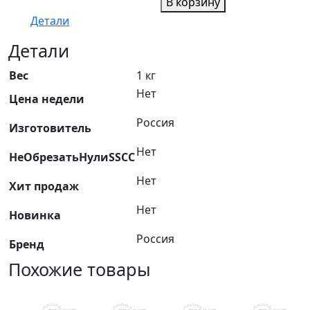
В корзину
М10
Детали
плоская
увеличенная
Детали
A33001000032507
Вес
1 кг
(кг.)
Нет
Цена недели
Россия
Изготовитель
Нет
НеОбрезатьНулиSSCC
Нет
Хит продаж
Нет
Новинка
Россия
Бренд
Похожие товары