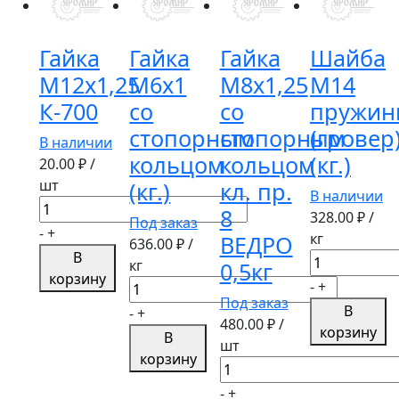
Гайка
Гайка
Гайка
Шайба
М12х1,25
М6х1
М8х1,25
М14
К-700
со
со
пружин
стопорным
стопорным
(гровер
В наличии
кольцом
кольцом
(кг.)
20.00
₽ /
шт
(кг.)
кл. пр.
В наличии
Количество
8
328.00
₽ /
Под заказ
товара
-
+
кг
ВЕДРО
636.00
₽ /
Гайка
В
Количество
кг
0,5кг
М12х1,25
корзину
товара
Количество
-
+
К-700
Шайба
Под заказ
товара
В
-
+
М14
480.00
₽ /
Гайка
корзину
В
пружинная
шт
М6х1
корзину
Количество
(гровер)
со
товара
(кг.)
стопорным
-
+