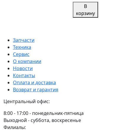
Гайка
кольцом
В
М8х1,25
(кг.)
корзину
со
стопорным
кольцом
кл.
Запчасти
пр.
Техника
8
Сервис
ВЕДРО
О компании
0,5кг
Новости
Контакты
Оплата и доставка
Возврат и гарантия
Центральный офис:
8:00 - 17:00 - понедельник-пятница
Выходной - суббота, воскресенье
Филиалы: