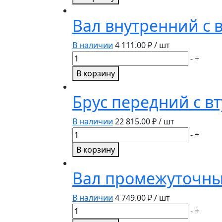
Ось
продольных
Вал внутренний с в
тяг
70-
В наличии
4 111.00
₽ / шт
4605026
Количество
-
+
Master
товара
В корзину
Part
Вал
внутренний
Брус передний с в
с
втулкой
В наличии
22 815.00
₽ / шт
z=14
Количество
-
+
50-
товара
В корзину
1701185
Брус
ТАРА
передний
Вал промежуточный
с
втулками
В наличии
4 749.00
₽ / шт
70-
Количество
-
+
2801120-
товара