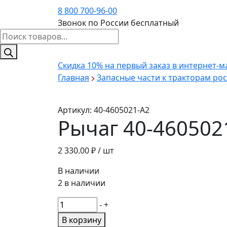
8 800 700-96-00
Звонок по России бесплатный
Поиск
товаров
Скидка 10%
на первый заказ в интернет-м
Главная
Запасные части к тракторам ро
Артикул:
40-4605021-А2
Рычаг 40-460502
2 330.00
₽ / шт
В наличии
2 в наличии
Количество
-
+
товара
В корзину