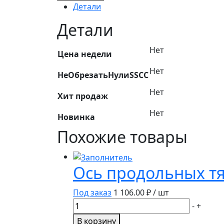
Рычаг
Детали
40-
4605021-
Детали
А2
Украина
Нет
Цена недели
Нет
НеОбрезатьНулиSSCC
Нет
Хит продаж
Нет
Новинка
Похожие товары
Ось продольных тяг
Под заказ
1 106.00
₽ / шт
Количество
-
+
товара
В корзину