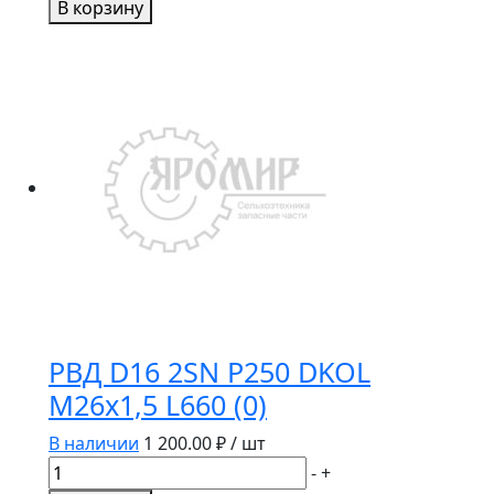
В корзину
РВД
8х
810
ключ
19
(М16х1,5)
комбайн
РВД D16 2SN P250 DKOL
M26х1,5 L660 (0)
В наличии
1 200.00
₽ / шт
Количество
-
+