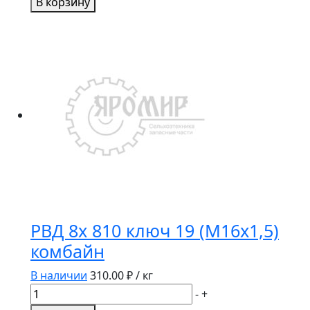
В корзину
РВД
12х
810
ключ
27
(М22*1,5)
комбайн
РВД 8х 810 ключ 19 (М16х1,5)
комбайн
В наличии
310.00
₽ / кг
Количество
-
+
товара