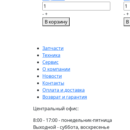
Количество
Ко
товара
то
-
+
-
+
РВД
РВ
В корзину
В
D12
D
2SN
L=
P275
К
BSP
24
Запчасти
1/2
Н.
Техника
-
Ги
Сервис
NPTF
О компании
1/2
Новости
ш-
Контакты
ш
Оплата и доставка
L500
Возврат и гарантия
(0)
Центральный офис:
SEMPERIT
8:00 - 17:00 - понедельник-пятница
Выходной - суббота, воскресенье