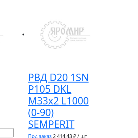
РВД D20 1SN
P105 DKL
M33х2 L1000
(0-90)
SEMPERIT
Под заказ
2 414.43
₽ / шт