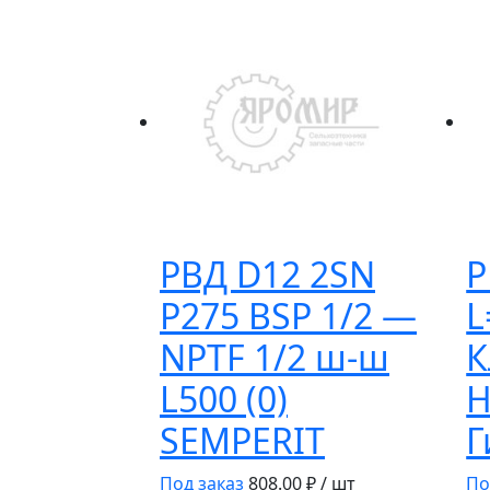
РВД D12 2SN
Р
P275 BSP 1/2 —
L
NPTF 1/2 ш-ш
К
L500 (0)
Н
SEMPERIT
Г
Под заказ
808.00
₽ / шт
По