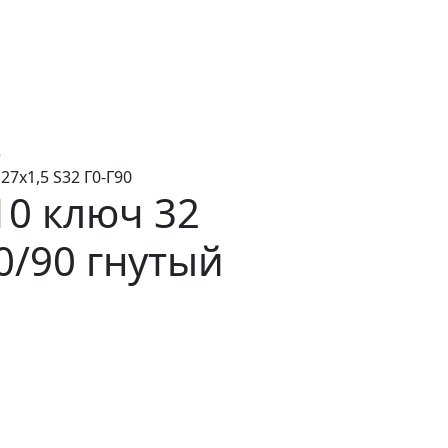
5
27х1,5 S32 Г0-Г90
10 ключ 32
 0/90 гнутый