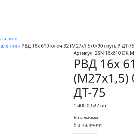
агазине
авления
РВД 16х 610 ключ 32 (М27х1,5) 0/90 гнутый ДТ-7
Артикул:
2SN 16х610 DK М
РВД 16х 6
(М27х1,5)
ДТ-75
1 400.00
₽ / шт
В наличии
5 в наличии