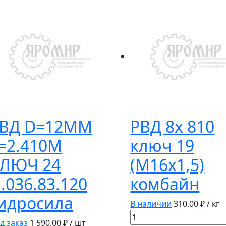
ВД D=12ММ
РВД 8х 810
=2.410М
ключ 19
ЛЮЧ 24
(М16х1,5)
.036.83.120
комбайн
идросила
В наличии
310.00
₽ / кг
Количество
д заказ
1 590.00
₽ / шт